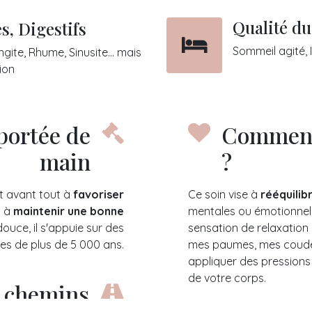
Qualité du
s, Digestifs
Sommeil agité, 
gite, Rhume, Sinusite... mais
tion
portée de
Comment 
main
?
nt avant tout à
favoriser
Ce soin vise à
rééquilib
t à
maintenir une bonne
mentales ou émotionnell
uce, il s'appuie sur des
sensation de relaxation 
les de plus de 5 000 ans.
mes paumes, mes coude
appliquer des pressions
de votre corps.
s chemins