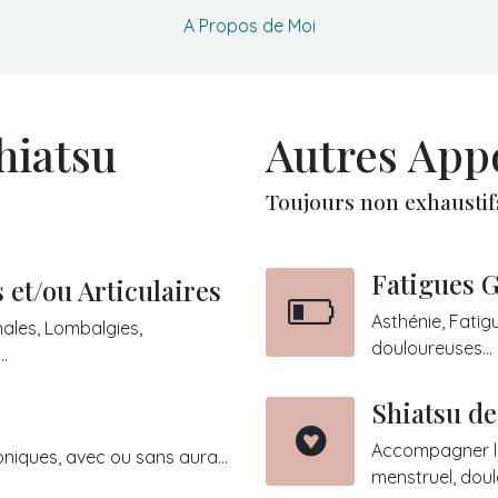
A Propos de Moi
hiatsu
Autres App
Toujours non exhaustif
Fatigues 
et/ou Articulaires
Asthénie, Fatig
ales, Lombalgies,
douloureuses...
..
Shiatsu d
Accompagner l
iques, avec ou sans aura...
menstruel, dou