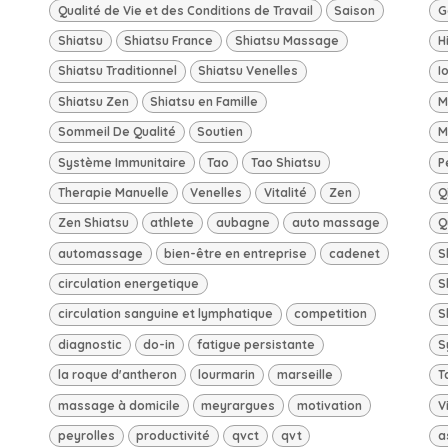
Qualité de Vie et des Conditions de Travail
Saison
G
Shiatsu
Shiatsu France
Shiatsu Massage
H
Shiatsu Traditionnel
Shiatsu Venelles
I
Shiatsu Zen
Shiatsu en Famille
M
Sommeil De Qualité
Soutien
M
Système Immunitaire
Tao
Tao Shiatsu
P
Therapie Manuelle
Venelles
Vitalité
Zen
Q
Zen Shiatsu
athlete
aubagne
auto massage
Q
automassage
bien-être en entreprise
cadenet
S
circulation energetique
S
circulation sanguine et lymphatique
competition
S
diagnostic
do-in
fatigue persistante
S
la roque d'antheron
lourmarin
marseille
T
massage à domicile
meyrargues
motivation
V
peyrolles
productivité
qvct
qvt
a