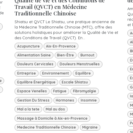
Qualité de Vie et des Conditions de
d
er
Travail (QVCT) en Médecine
t
Am
Traditionnelle Chinoise
de
Qu
ré
Shiatsu et QVCT Le Shiatsu, une pratique ancienne de
et 
la Médecine Traditionnelle Chinoise (MTC), offre des
solutions holistiques pour améliorer la Qualité de Vie et
A
des Conditions de Travail (QVCT). En...
A
Acupuncture
Aix-En-Provence
B
Alimentation Saine
Bien-Être
Burnout
D
Douleurs Cervicales
Douleurs Menstruelles
E
Entreprise
Environnement
Equilibre
E
e
Equilibre Énergétique
Escale Shiatsu
G
e
Espace Venelles
Fatigue
Fibromyalgie
I
Gestion Du Stress
Hormones
Insomnie
M
Mal a la tete
Mal au dos
M
Massage à Domicile à Aix-en-Provence
P
Medecine Traditionnelle Chinoise
Migraine
S