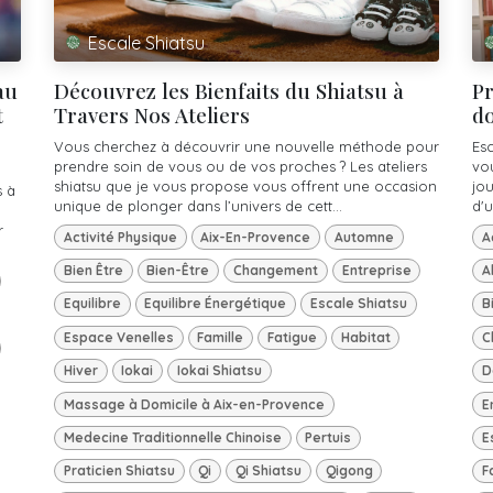
Escale Shiatsu
au
Découvrez les Bienfaits du Shiatsu à
Pr
t
Travers Nos Ateliers
do
Vous cherchez à découvrir une nouvelle méthode pour
Es
prendre soin de vous ou de vos proches ? Les ateliers
vo
shiatsu que je vous propose vous offrent une occasion
jou
s à
unique de plonger dans l’univers de cett...
d'u
r
Activité Physique
Aix-En-Provence
Automne
A
Bien Être
Bien-Être
Changement
Entreprise
A
Equilibre
Equilibre Énergétique
Escale Shiatsu
B
Espace Venelles
Famille
Fatigue
Habitat
C
Hiver
Iokai
Iokai Shiatsu
D
Massage à Domicile à Aix-en-Provence
E
Medecine Traditionnelle Chinoise
Pertuis
E
Praticien Shiatsu
Qi
Qi Shiatsu
Qigong
F