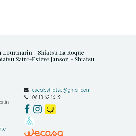
su Lourmarin - Shiatsu La Roque
iatsu Saint-Esteve Janson - Shiatsu
escaleshiatsu@gmail.com
06 18 62 16 19
stin
nte