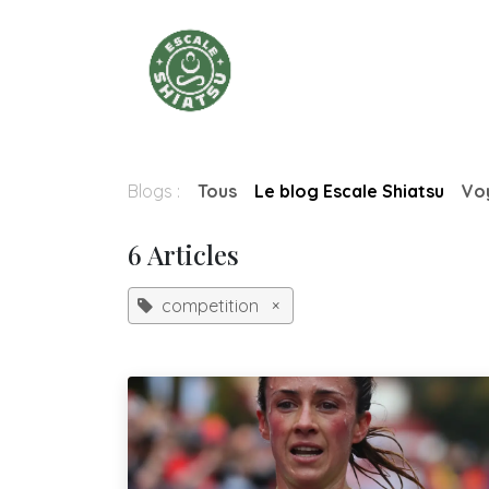
Se rendre au contenu
Accueil
Blog
Services
Blogs :
Tous
Le blog Escale Shiatsu
Vo
6 Articles
competition
×