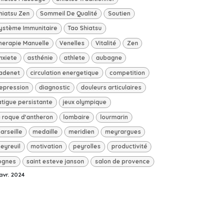
hiatsu Zen
Sommeil De Qualité
Soutien
ystème Immunitaire
Tao Shiatsu
herapie Manuelle
Venelles
Vitalité
Zen
nxiete
asthénie
athlete
aubagne
adenet
circulation energetique
competition
epression
diagnostic
douleurs articulaires
atigue persistante
jeux olympique
a roque d'antheron
lombaire
lourmarin
arseille
medaille
meridien
meyrargues
eyreuil
motivation
peyrolles
productivité
ognes
saint esteve janson
salon de provence
avr. 2024