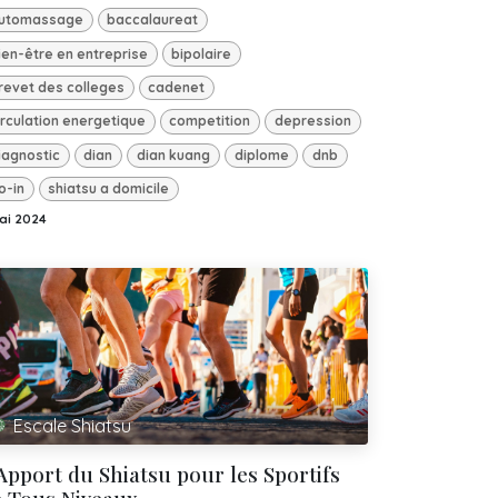
utomassage
baccalaureat
ien-être en entreprise
bipolaire
revet des colleges
cadenet
irculation energetique
competition
depression
iagnostic
dian
dian kuang
diplome
dnb
o-in
shiatsu a domicile
ai 2024
Escale Shiatsu
Apport du Shiatsu pour les Sportifs