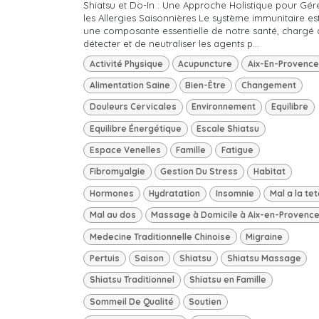
Shiatsu et Do-In : Une Approche Holistique pour Gér
les Allergies Saisonnières Le système immunitaire es
une composante essentielle de notre santé, chargé 
détecter et de neutraliser les agents p...
Activité Physique
Acupuncture
Aix-En-Provence
Alimentation Saine
Bien-Être
Changement
Douleurs Cervicales
Environnement
Equilibre
Equilibre Énergétique
Escale Shiatsu
Espace Venelles
Famille
Fatigue
Fibromyalgie
Gestion Du Stress
Habitat
Hormones
Hydratation
Insomnie
Mal a la tet
Mal au dos
Massage à Domicile à Aix-en-Provenc
Medecine Traditionnelle Chinoise
Migraine
Pertuis
Saison
Shiatsu
Shiatsu Massage
Shiatsu Traditionnel
Shiatsu en Famille
Sommeil De Qualité
Soutien