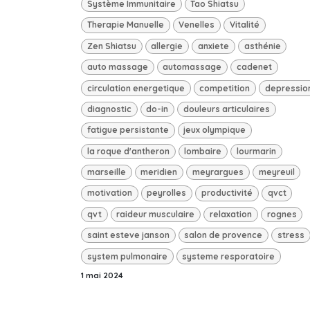
Système Immunitaire
Tao Shiatsu
Therapie Manuelle
Venelles
Vitalité
Zen Shiatsu
allergie
anxiete
asthénie
auto massage
automassage
cadenet
circulation energetique
competition
depressio
diagnostic
do-in
douleurs articulaires
fatigue persistante
jeux olympique
la roque d'antheron
lombaire
lourmarin
marseille
meridien
meyrargues
meyreuil
motivation
peyrolles
productivité
qvct
qvt
raideur musculaire
relaxation
rognes
saint esteve janson
salon de provence
stress
system pulmonaire
systeme resporatoire
1 mai 2024