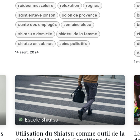
raideur musculaire
relaxation
rognes
a
saint esteve janson
salon de provence
b
santé des employés
semaine bleue
b
shiatsu a domicile
shiatsu de la femme
c
shiatsu en cabinet
soins palliatifs
d
14 sept. 2024
d
1 m
Escale Shiatsu
es
Utilisation du Shiatsu comme outil de la
L'