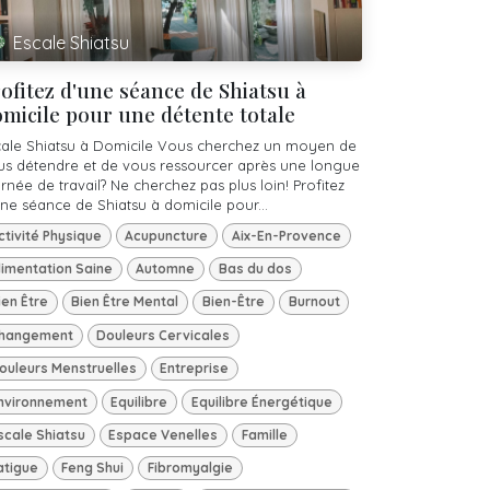
Escale Shiatsu
ofitez d'une séance de Shiatsu à
micile pour une détente totale
cale Shiatsu à Domicile Vous cherchez un moyen de
us détendre et de vous ressourcer après une longue
rnée de travail? Ne cherchez pas plus loin! Profitez
ne séance de Shiatsu à domicile pour...
ctivité Physique
Acupuncture
Aix-En-Provence
limentation Saine
Automne
Bas du dos
ien Être
Bien Être Mental
Bien-Être
Burnout
hangement
Douleurs Cervicales
ouleurs Menstruelles
Entreprise
nvironnement
Equilibre
Equilibre Énergétique
scale Shiatsu
Espace Venelles
Famille
atigue
Feng Shui
Fibromyalgie