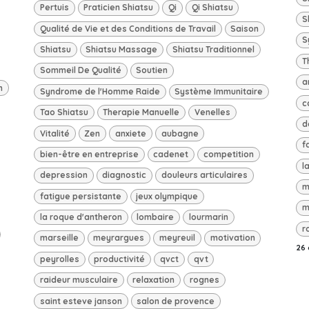
Pertuis
Praticien Shiatsu
Qi
Qi Shiatsu
S
Qualité de Vie et des Conditions de Travail
Saison
S
Shiatsu
Shiatsu Massage
Shiatsu Traditionnel
T
Sommeil De Qualité
Soutien
a
n
Syndrome de l'Homme Raide
Système Immunitaire
c
Tao Shiatsu
Therapie Manuelle
Venelles
d
Vitalité
Zen
anxiete
aubagne
f
bien-être en entreprise
cadenet
competition
l
depression
diagnostic
douleurs articulaires
m
fatigue persistante
jeux olympique
m
la roque d'antheron
lombaire
lourmarin
r
marseille
meyrargues
meyreuil
motivation
26 
peyrolles
productivité
qvct
qvt
raideur musculaire
relaxation
rognes
saint esteve janson
salon de provence