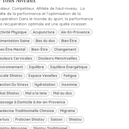
e Tous Niveaux
ateur, Compétiteur, Athlète de haut-niveau : La
ête de la performance et l'optimisation de la
cupération Dans le monde du sport, la performance
la récupération optimale est une quête incessan...
ctivité Physique
Acupuncture
Aix-En-Provence
limentation Saine
Bas du dos
Bien Être
ien Être Mental
Bien-Être
Changement
ouleurs Cervicales
Douleurs Menstruelles
nvironnement
Equilibre
Equilibre Énergétique
scale Shiatsu
Espace Venelles
Fatigue
estion Du Stress
Hydratation
Insomnie
okai Shiatsu
Mal a la tete
Mal au dos
assage à Domicile à Aix-en-Provence
edecine Traditionnelle Chinoise
Migraine
ertuis
Praticien Shiatsu
Saison
Shiatsu
hiatsu Massage
Shiatsu Traditionnel