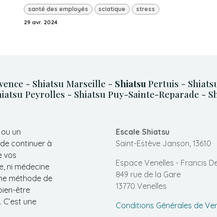
santé des employés
sciatique
stress
29 avr. 2024
vence - Shiatsu Marseille -
Shiatsu
Pertuis - Shiat
iatsu Peyrolles - Shiatsu Puy-Sainte-Reparade - Sh
 ou un
Escale Shiatsu
 de continuer à
Saint-Estève Janson, 13610
e vos
Espace Venelles - Francis De
e, ni médecine
849 rue de la Gare
 une méthode de
13770 Venelles
bien-être
. C’est une
Conditions Générales de Ve