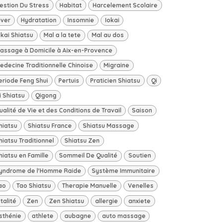
estion Du Stress
Habitat
Harcelement Scolaire
iver
Hydratation
Insomnie
Iokai
okai Shiatsu
Mal a la tete
Mal au dos
assage à Domicile à Aix-en-Provence
edecine Traditionnelle Chinoise
Migraine
eriode Feng Shui
Pertuis
Praticien Shiatsu
Qi
i Shiatsu
Qigong
ualité de Vie et des Conditions de Travail
Saison
hiatsu
Shiatsu France
Shiatsu Massage
hiatsu Traditionnel
Shiatsu Zen
hiatsu en Famille
Sommeil De Qualité
Soutien
yndrome de l'Homme Raide
Système Immunitaire
ao
Tao Shiatsu
Therapie Manuelle
Venelles
italité
Zen
Zen Shiatsu
allergie
anxiete
sthénie
athlete
aubagne
auto massage