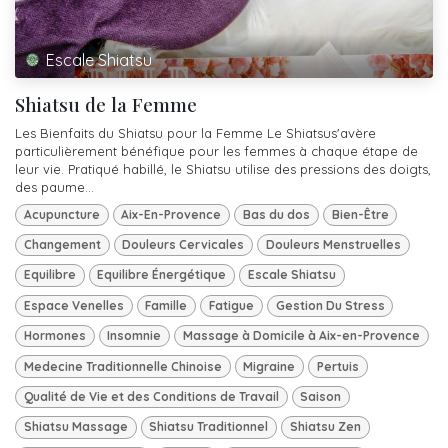
Escale Shiatsu
Shiatsu de la Femme
Les Bienfaits du Shiatsu pour la Femme Le Shiatsus'avère
particulièrement bénéfique pour les femmes à chaque étape de
leur vie. Pratiqué habillé, le Shiatsu utilise des pressions des doigts,
des paume...
Acupuncture
Aix-En-Provence
Bas du dos
Bien-Être
Changement
Douleurs Cervicales
Douleurs Menstruelles
Equilibre
Equilibre Énergétique
Escale Shiatsu
Espace Venelles
Famille
Fatigue
Gestion Du Stress
Hormones
Insomnie
Massage à Domicile à Aix-en-Provence
Medecine Traditionnelle Chinoise
Migraine
Pertuis
Qualité de Vie et des Conditions de Travail
Saison
Shiatsu Massage
Shiatsu Traditionnel
Shiatsu Zen