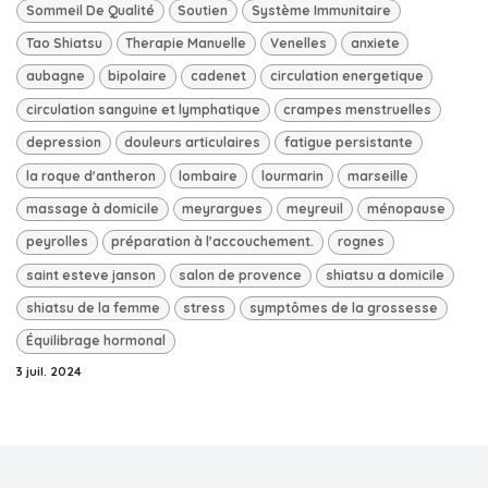
Sommeil De Qualité
Soutien
Système Immunitaire
Tao Shiatsu
Therapie Manuelle
Venelles
anxiete
aubagne
bipolaire
cadenet
circulation energetique
circulation sanguine et lymphatique
crampes menstruelles
depression
douleurs articulaires
fatigue persistante
la roque d'antheron
lombaire
lourmarin
marseille
massage à domicile
meyrargues
meyreuil
ménopause
peyrolles
préparation à l'accouchement.
rognes
saint esteve janson
salon de provence
shiatsu a domicile
shiatsu de la femme
stress
symptômes de la grossesse
Équilibrage hormonal
3 juil. 2024