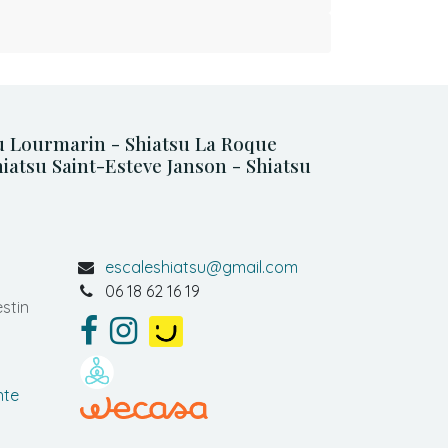
su Lourmarin - Shiatsu La Roque
iatsu Saint-Esteve Janson - Shiatsu
escaleshiatsu@gmail.com
06 18 62 16 19
stin
nte