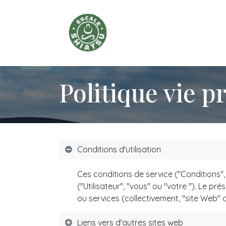
Se rendre au contenu
Accueil
Blog
Services
Politique vie p
Conditions d'utilisation
Ces conditions de service ("Conditions",
("Utilisateur", "vous" ou "votre "). Le pr
ou services (collectivement, "site Web" o
Liens vers d'autres sites web