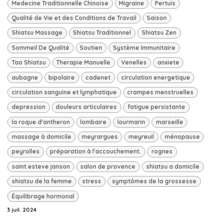
Medecine Traditionnelle Chinoise
Migraine
Pertuis
Qualité de Vie et des Conditions de Travail
Saison
Shiatsu Massage
Shiatsu Traditionnel
Shiatsu Zen
Sommeil De Qualité
Soutien
Système Immunitaire
Tao Shiatsu
Therapie Manuelle
Venelles
anxiete
aubagne
bipolaire
cadenet
circulation energetique
circulation sanguine et lymphatique
crampes menstruelles
depression
douleurs articulaires
fatigue persistante
la roque d'antheron
lombaire
lourmarin
marseille
massage à domicile
meyrargues
meyreuil
ménopause
peyrolles
préparation à l'accouchement.
rognes
saint esteve janson
salon de provence
shiatsu a domicile
shiatsu de la femme
stress
symptômes de la grossesse
Équilibrage hormonal
3 juil. 2024