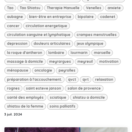
Tao
Tao Shiatsu
Therapie Manuelle
Venelles
anxiete
aubagne
bien-être en entreprise
bipolaire
cadenet
cancer
circulation energetique
circulation sanguine et lymphatique
crampes menstruelles
depression
douleurs articulaires
jeux olympique
la roque d'antheron
lombaire
lourmarin
marseille
massage à domicile
meyrargues
meyreuil
motivation
ménopause
oncologie
peyrolles
préparation à l'accouchement.
qvct
qvt
relaxation
rognes
saint esteve janson
salon de provence
santé des employés
sciatique
shiatsu a domicile
shiatsu de la femme
soins palliatifs
3 juil. 2024