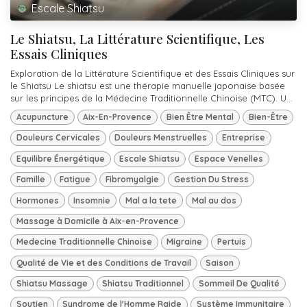
Escale Shiatsu
Le Shiatsu, La Littérature Scientifique, Les
Essais Cliniques
Exploration de la Littérature Scientifique et des Essais Cliniques sur
le Shiatsu Le shiatsu est une thérapie manuelle japonaise basée
sur les principes de la Médecine Traditionnelle Chinoise (MTC). U...
Acupuncture
Aix-En-Provence
Bien Être Mental
Bien-Être
Douleurs Cervicales
Douleurs Menstruelles
Entreprise
Equilibre Énergétique
Escale Shiatsu
Espace Venelles
Famille
Fatigue
Fibromyalgie
Gestion Du Stress
Hormones
Insomnie
Mal a la tete
Mal au dos
Massage à Domicile à Aix-en-Provence
Medecine Traditionnelle Chinoise
Migraine
Pertuis
Qualité de Vie et des Conditions de Travail
Saison
Shiatsu Massage
Shiatsu Traditionnel
Sommeil De Qualité
Soutien
Syndrome de l'Homme Raide
Système Immunitaire