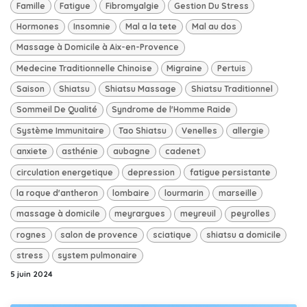
Famille
Fatigue
Fibromyalgie
Gestion Du Stress
Hormones
Insomnie
Mal a la tete
Mal au dos
Massage à Domicile à Aix-en-Provence
Medecine Traditionnelle Chinoise
Migraine
Pertuis
Saison
Shiatsu
Shiatsu Massage
Shiatsu Traditionnel
Sommeil De Qualité
Syndrome de l'Homme Raide
Système Immunitaire
Tao Shiatsu
Venelles
allergie
anxiete
asthénie
aubagne
cadenet
circulation energetique
depression
fatigue persistante
la roque d'antheron
lombaire
lourmarin
marseille
massage à domicile
meyrargues
meyreuil
peyrolles
rognes
salon de provence
sciatique
shiatsu a domicile
stress
system pulmonaire
5 juin 2024