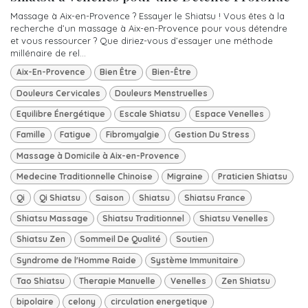
Massage à Aix-en-Provence ? Essayer le Shiatsu ! Vous êtes à la
recherche d’un massage à Aix-en-Provence pour vous détendre
et vous ressourcer ? Que diriez-vous d’essayer une méthode
millénaire de rel...
Aix-En-Provence
Bien Être
Bien-Être
Douleurs Cervicales
Douleurs Menstruelles
Equilibre Énergétique
Escale Shiatsu
Espace Venelles
Famille
Fatigue
Fibromyalgie
Gestion Du Stress
Massage à Domicile à Aix-en-Provence
Medecine Traditionnelle Chinoise
Migraine
Praticien Shiatsu
Qi
Qi Shiatsu
Saison
Shiatsu
Shiatsu France
Shiatsu Massage
Shiatsu Traditionnel
Shiatsu Venelles
Shiatsu Zen
Sommeil De Qualité
Soutien
Syndrome de l'Homme Raide
Système Immunitaire
Tao Shiatsu
Therapie Manuelle
Venelles
Zen Shiatsu
bipolaire
celony
circulation energetique