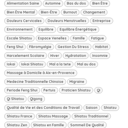
Alimentation Saine
Automne
Bas du dos
Bien Être
Bien Être Mental
Bien-Être
Burnout
Changement
Douleurs Cervicales
Douleurs Menstruelles
Entreprise
Environnement
Equilibre
Equilibre Énergétique
Escale Shiatsu
Espace Venelles
Famille
Fatigue
Feng Shui
Fibromyalgie
Gestion Du Stress
Habitat
Harcelement Scolaire
Hiver
Hydratation
Insomnie
Iokai
Iokai Shiatsu
Mal a la tete
Mal au dos
Massage à Domicile à Aix-en-Provence
Medecine Traditionnelle Chinoise
Migraine
Periode Feng Shui
Pertuis
Praticien Shiatsu
Qi
Qi Shiatsu
Qigong
Qualité de Vie et des Conditions de Travail
Saison
Shiatsu
Shiatsu France
Shiatsu Massage
Shiatsu Traditionnel
Shiatsu Zen
Shiatsu en Famille
Sommeil De Qualité