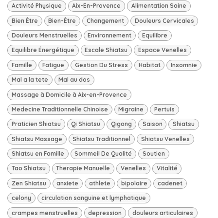
Activité Physique
Aix-En-Provence
Alimentation Saine
Bien Être
Bien-Être
Changement
Douleurs Cervicales
Douleurs Menstruelles
Environnement
Equilibre
Equilibre Énergétique
Escale Shiatsu
Espace Venelles
Famille
Fatigue
Gestion Du Stress
Habitat
Insomnie
Mal a la tete
Mal au dos
Massage à Domicile à Aix-en-Provence
Medecine Traditionnelle Chinoise
Migraine
Pertuis
Praticien Shiatsu
Qi Shiatsu
Qigong
Saison
Shiatsu
Shiatsu Massage
Shiatsu Traditionnel
Shiatsu Venelles
Shiatsu en Famille
Sommeil De Qualité
Soutien
Tao Shiatsu
Therapie Manuelle
Venelles
Vitalité
Zen Shiatsu
anxiete
athlete
bipolaire
cadenet
celony
circulation sanguine et lymphatique
crampes menstruelles
depression
douleurs articulaires