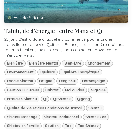
Escale Shiatsu
Tahiti, île d’énergie : entre Mana et Qi
25 juin. C’est la date à laquelle a commencé pour moi une
nouvelle étape de vie. Quitter la France, laisser derrière moi mes
repères familiers, mes proches, mon cabinet en Provence… et
m’envoler vers ...
Bien Être
Bien Être Mental
Bien-Être
Changement
Environnement
Equilibre
Equilibre Énergétique
Escale Shiatsu
Fatigue
Feng Shui
Fibromyalgie
Gestion Du Stress
Habitat
Mal au dos
Migraine
Praticien Shiatsu
Qi
Qi Shiatsu
Qigong
Qualité de Vie et des Conditions de Travail
Shiatsu
Shiatsu Massage
Shiatsu Traditionnel
Shiatsu Zen
Shiatsu en Famille
Soutien
Tao
Tao Shiatsu