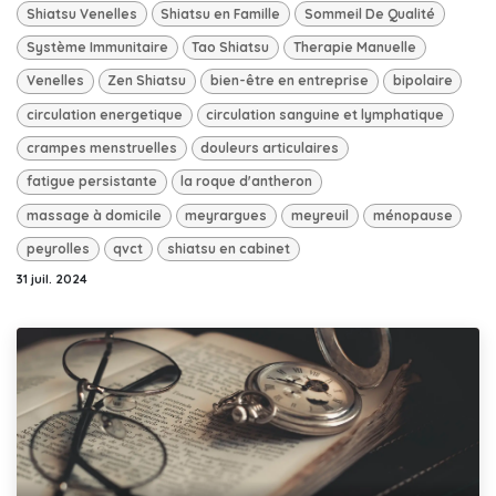
Shiatsu Venelles
Shiatsu en Famille
Sommeil De Qualité
Système Immunitaire
Tao Shiatsu
Therapie Manuelle
Venelles
Zen Shiatsu
bien-être en entreprise
bipolaire
circulation energetique
circulation sanguine et lymphatique
crampes menstruelles
douleurs articulaires
fatigue persistante
la roque d'antheron
massage à domicile
meyrargues
meyreuil
ménopause
peyrolles
qvct
shiatsu en cabinet
31 juil. 2024