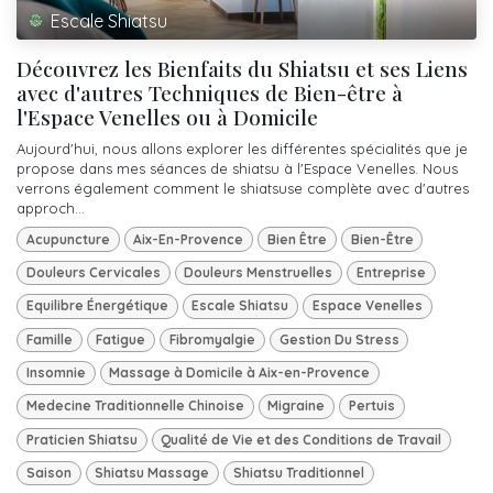
Escale Shiatsu
Découvrez les Bienfaits du Shiatsu et ses Liens
avec d'autres Techniques de Bien-être à
l'Espace Venelles ou à Domicile
Aujourd'hui, nous allons explorer les différentes spécialités que je
propose dans mes séances de shiatsu à l'Espace Venelles. Nous
verrons également comment le shiatsuse complète avec d'autres
approch...
Acupuncture
Aix-En-Provence
Bien Être
Bien-Être
Douleurs Cervicales
Douleurs Menstruelles
Entreprise
Equilibre Énergétique
Escale Shiatsu
Espace Venelles
Famille
Fatigue
Fibromyalgie
Gestion Du Stress
Insomnie
Massage à Domicile à Aix-en-Provence
Medecine Traditionnelle Chinoise
Migraine
Pertuis
Praticien Shiatsu
Qualité de Vie et des Conditions de Travail
Saison
Shiatsu Massage
Shiatsu Traditionnel