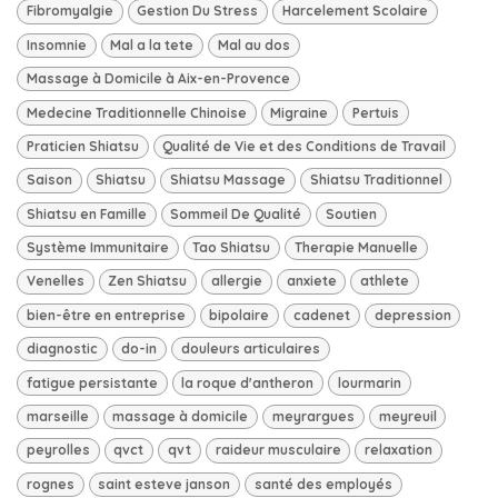
Fibromyalgie
Gestion Du Stress
Harcelement Scolaire
Insomnie
Mal a la tete
Mal au dos
Massage à Domicile à Aix-en-Provence
Medecine Traditionnelle Chinoise
Migraine
Pertuis
Praticien Shiatsu
Qualité de Vie et des Conditions de Travail
Saison
Shiatsu
Shiatsu Massage
Shiatsu Traditionnel
Shiatsu en Famille
Sommeil De Qualité
Soutien
Système Immunitaire
Tao Shiatsu
Therapie Manuelle
Venelles
Zen Shiatsu
allergie
anxiete
athlete
bien-être en entreprise
bipolaire
cadenet
depression
diagnostic
do-in
douleurs articulaires
fatigue persistante
la roque d'antheron
lourmarin
marseille
massage à domicile
meyrargues
meyreuil
peyrolles
qvct
qvt
raideur musculaire
relaxation
rognes
saint esteve janson
santé des employés