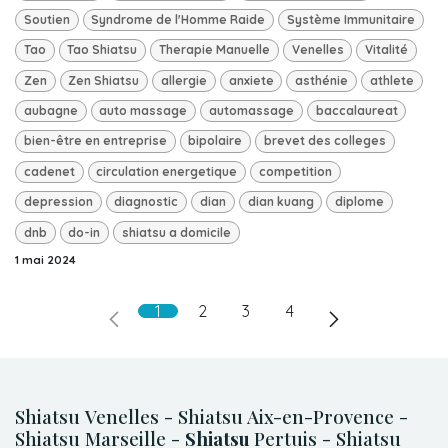
Soutien
Syndrome de l'Homme Raide
Système Immunitaire
Tao
Tao Shiatsu
Therapie Manuelle
Venelles
Vitalité
Zen
Zen Shiatsu
allergie
anxiete
asthénie
athlete
aubagne
auto massage
automassage
baccalaureat
bien-être en entreprise
bipolaire
brevet des colleges
cadenet
circulation energetique
competition
depression
diagnostic
dian
dian kuang
diplome
dnb
do-in
shiatsu a domicile
1 mai 2024
1
2
3
4
Shiatsu Venelles - Shiatsu Aix-en-Provence -
Shiatsu Marseille -
Shiatsu
Pertuis - Shiatsu