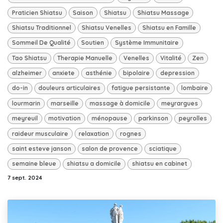
Praticien Shiatsu
Saison
Shiatsu
Shiatsu Massage
Shiatsu Traditionnel
Shiatsu Venelles
Shiatsu en Famille
Sommeil De Qualité
Soutien
Système Immunitaire
Tao Shiatsu
Therapie Manuelle
Venelles
Vitalité
Zen
alzheimer
anxiete
asthénie
bipolaire
depression
do-in
douleurs articulaires
fatigue persistante
lombaire
lourmarin
marseille
massage à domicile
meyrargues
meyreuil
motivation
ménopause
parkinson
peyrolles
raideur musculaire
relaxation
rognes
saint esteve janson
salon de provence
sciatique
semaine bleue
shiatsu a domicile
shiatsu en cabinet
7 sept. 2024