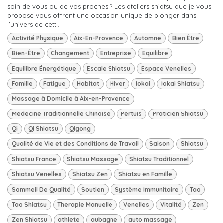
soin de vous ou de vos proches ? Les ateliers shiatsu que je vous
propose vous offrent une occasion unique de plonger dans
l’univers de cett...
Activité Physique
Aix-En-Provence
Automne
Bien Être
Bien-Être
Changement
Entreprise
Equilibre
Equilibre Énergétique
Escale Shiatsu
Espace Venelles
Famille
Fatigue
Habitat
Hiver
Iokai
Iokai Shiatsu
Massage à Domicile à Aix-en-Provence
Medecine Traditionnelle Chinoise
Pertuis
Praticien Shiatsu
Qi
Qi Shiatsu
Qigong
Qualité de Vie et des Conditions de Travail
Saison
Shiatsu
Shiatsu France
Shiatsu Massage
Shiatsu Traditionnel
Shiatsu Venelles
Shiatsu Zen
Shiatsu en Famille
Sommeil De Qualité
Soutien
Système Immunitaire
Tao
Tao Shiatsu
Therapie Manuelle
Venelles
Vitalité
Zen
Zen Shiatsu
athlete
aubagne
auto massage