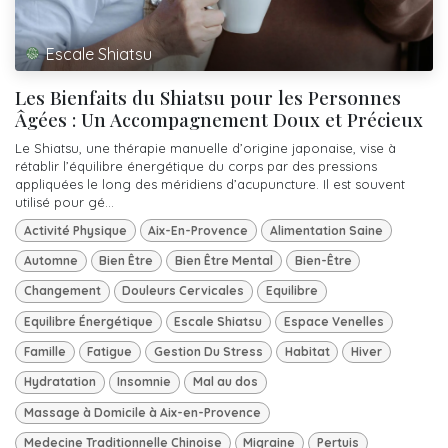
Escale Shiatsu
Les Bienfaits du Shiatsu pour les Personnes
Âgées : Un Accompagnement Doux et Précieux
Le Shiatsu, une thérapie manuelle d’origine japonaise, vise à
rétablir l’équilibre énergétique du corps par des pressions
appliquées le long des méridiens d’acupuncture. Il est souvent
utilisé pour gé...
Activité Physique
Aix-En-Provence
Alimentation Saine
Automne
Bien Être
Bien Être Mental
Bien-Être
Changement
Douleurs Cervicales
Equilibre
Equilibre Énergétique
Escale Shiatsu
Espace Venelles
Famille
Fatigue
Gestion Du Stress
Habitat
Hiver
Hydratation
Insomnie
Mal au dos
Massage à Domicile à Aix-en-Provence
Medecine Traditionnelle Chinoise
Migraine
Pertuis