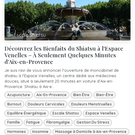
Escale Shiatsu
Découvrez les Bienfaits du Shiatsu à l'Espace
Venelles – À Seulement Quelques Minutes
d'Aix-en-Provence
Je suis ravi de vous annoncer l'ouverture de moncabinet de
shiatsu à l'Espace Venelles, un centre dédié aux médecines
douces, situé à seulement 20 minutes en voiture d'Aix-en-
Provence. Shiatsu à Aix-e...
Acupuncture
Aix-En-Provence
Bien Être
Bien-Être
Burnout
Douleurs Cervicales
Douleurs Menstruelles
Equilibre Énergétique
Escale Shiatsu
Espace Venelles
Famille
Fatigue
Fibromyalgie
Gestion Du Stress
Hormones
Insomnie
Massage à Domicile à Aix-en-Provence