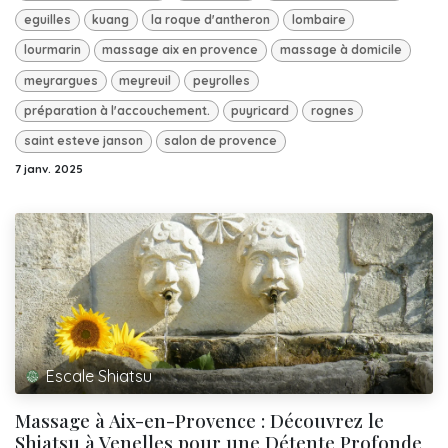
eguilles
kuang
la roque d'antheron
lombaire
lourmarin
massage aix en provence
massage à domicile
meyrargues
meyreuil
peyrolles
préparation à l'accouchement.
puyricard
rognes
saint esteve janson
salon de provence
7 janv. 2025
Escale Shiatsu
Massage à Aix-en-Provence : Découvrez le
Shiatsu à Venelles pour une Détente Profonde