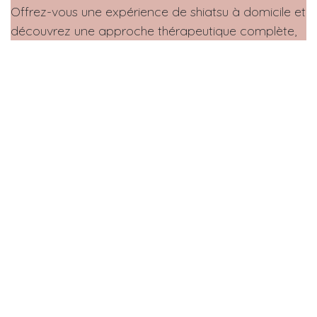
Offrez-vous une expérience de shiatsu à domicile et
découvrez une approche thérapeutique complète,
alliant la sagesse millénaire de la MTC avec les
pratiques de massage japonaises. Contactez-nous
dès maintenant pour réserver votre séance !
Zones Avignon, Pertuis, Venelles, Aix-
en-Provence, Marseille - Et alentours !
Contactez-nous
in
Le blog Escale Shiatsu
#
Acupuncture
Aix-En-Provence
Bien-Être
Burnout
Douleurs Cervicales
Douleurs Menstruelles
Equilibre Énergétique
Escale Shiatsu
Espace Venelles
Famille
Fatigue
Fibromyalgie
Gestion Du Stress