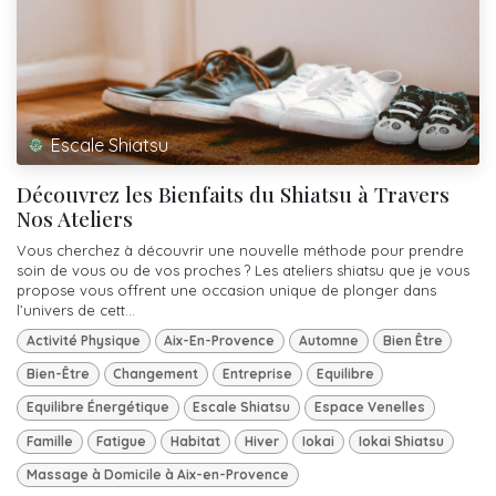
Escale Shiatsu
Découvrez les Bienfaits du Shiatsu à Travers
Nos Ateliers
Vous cherchez à découvrir une nouvelle méthode pour prendre
soin de vous ou de vos proches ? Les ateliers shiatsu que je vous
propose vous offrent une occasion unique de plonger dans
l’univers de cett...
Activité Physique
Aix-En-Provence
Automne
Bien Être
Bien-Être
Changement
Entreprise
Equilibre
Equilibre Énergétique
Escale Shiatsu
Espace Venelles
Famille
Fatigue
Habitat
Hiver
Iokai
Iokai Shiatsu
Massage à Domicile à Aix-en-Provence