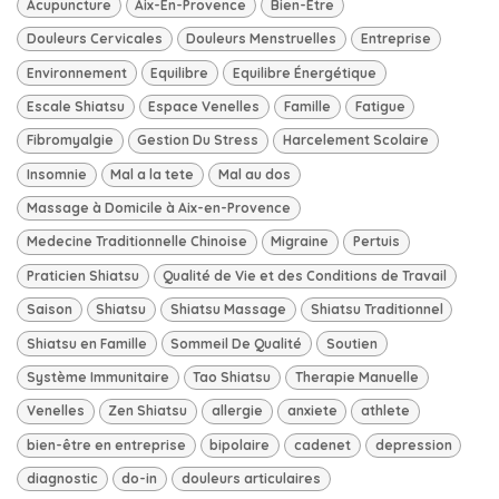
Acupuncture
Aix-En-Provence
Bien-Être
Douleurs Cervicales
Douleurs Menstruelles
Entreprise
Environnement
Equilibre
Equilibre Énergétique
Escale Shiatsu
Espace Venelles
Famille
Fatigue
Fibromyalgie
Gestion Du Stress
Harcelement Scolaire
Insomnie
Mal a la tete
Mal au dos
Massage à Domicile à Aix-en-Provence
Medecine Traditionnelle Chinoise
Migraine
Pertuis
Praticien Shiatsu
Qualité de Vie et des Conditions de Travail
Saison
Shiatsu
Shiatsu Massage
Shiatsu Traditionnel
Shiatsu en Famille
Sommeil De Qualité
Soutien
Système Immunitaire
Tao Shiatsu
Therapie Manuelle
Venelles
Zen Shiatsu
allergie
anxiete
athlete
bien-être en entreprise
bipolaire
cadenet
depression
diagnostic
do-in
douleurs articulaires