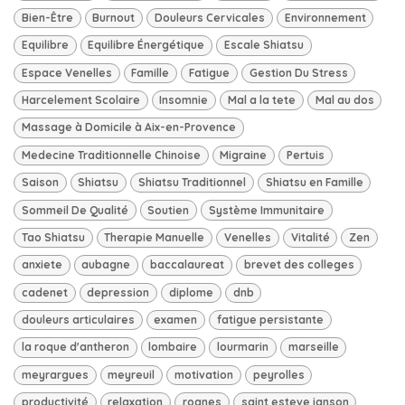
Bien-Être
Burnout
Douleurs Cervicales
Environnement
Equilibre
Equilibre Énergétique
Escale Shiatsu
Espace Venelles
Famille
Fatigue
Gestion Du Stress
Harcelement Scolaire
Insomnie
Mal a la tete
Mal au dos
Massage à Domicile à Aix-en-Provence
Medecine Traditionnelle Chinoise
Migraine
Pertuis
Saison
Shiatsu
Shiatsu Traditionnel
Shiatsu en Famille
Sommeil De Qualité
Soutien
Système Immunitaire
Tao Shiatsu
Therapie Manuelle
Venelles
Vitalité
Zen
anxiete
aubagne
baccalaureat
brevet des colleges
cadenet
depression
diplome
dnb
douleurs articulaires
examen
fatigue persistante
la roque d'antheron
lombaire
lourmarin
marseille
meyrargues
meyreuil
motivation
peyrolles
productivité
relaxation
rognes
saint esteve janson