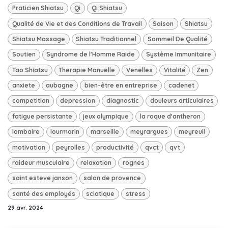
Praticien Shiatsu
Qi
Qi Shiatsu
Qualité de Vie et des Conditions de Travail
Saison
Shiatsu
Shiatsu Massage
Shiatsu Traditionnel
Sommeil De Qualité
Soutien
Syndrome de l'Homme Raide
Système Immunitaire
Tao Shiatsu
Therapie Manuelle
Venelles
Vitalité
Zen
anxiete
aubagne
bien-être en entreprise
cadenet
competition
depression
diagnostic
douleurs articulaires
fatigue persistante
jeux olympique
la roque d'antheron
lombaire
lourmarin
marseille
meyrargues
meyreuil
motivation
peyrolles
productivité
qvct
qvt
raideur musculaire
relaxation
rognes
saint esteve janson
salon de provence
santé des employés
sciatique
stress
29 avr. 2024