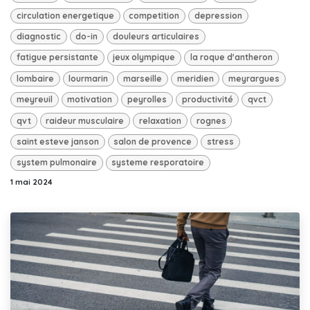
circulation energetique
competition
depression
diagnostic
do-in
douleurs articulaires
fatigue persistante
jeux olympique
la roque d'antheron
lombaire
lourmarin
marseille
meridien
meyrargues
meyreuil
motivation
peyrolles
productivité
qvct
qvt
raideur musculaire
relaxation
rognes
saint esteve janson
salon de provence
stress
system pulmonaire
systeme resporatoire
1 mai 2024