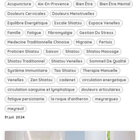
Acupuncture
Aix-En-Provence
Bien Être
Bien Être Mental
Douleurs Cervicales
Douleurs Menstruelles
Equilibre Énergétique
Escale Shiatsu
Espace Venelles
Famille
Fatigue
Fibromyalgie
Gestion Du Stress
Medecine Traditionnelle Chinoise
Migraine
Pertuis
Praticien Shiatsu
Saison
Shiatsu
Shiatsu Massage
Shiatsu Traditionnel
Shiatsu Venelles
Sommeil De Qualité
Système Immunitaire
Tao Shiatsu
Therapie Manuelle
Venelles
Zen Shiatsu
cadenet
circulation energetique
circulation sanguine et lymphatique
douleurs articulaires
fatigue persistante
la roque d'antheron
meyrargues
meyreuil
31 juil. 2024