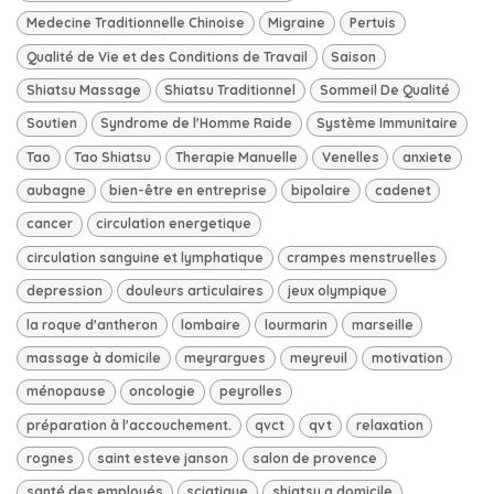
Medecine Traditionnelle Chinoise
Migraine
Pertuis
Qualité de Vie et des Conditions de Travail
Saison
Shiatsu Massage
Shiatsu Traditionnel
Sommeil De Qualité
Soutien
Syndrome de l'Homme Raide
Système Immunitaire
Tao
Tao Shiatsu
Therapie Manuelle
Venelles
anxiete
aubagne
bien-être en entreprise
bipolaire
cadenet
cancer
circulation energetique
circulation sanguine et lymphatique
crampes menstruelles
depression
douleurs articulaires
jeux olympique
la roque d'antheron
lombaire
lourmarin
marseille
massage à domicile
meyrargues
meyreuil
motivation
ménopause
oncologie
peyrolles
préparation à l'accouchement.
qvct
qvt
relaxation
rognes
saint esteve janson
salon de provence
santé des employés
sciatique
shiatsu a domicile