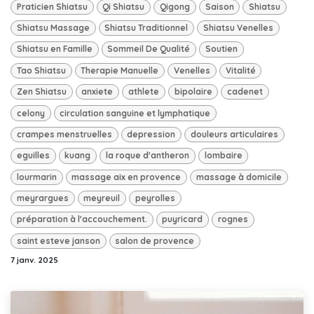
Praticien Shiatsu
Qi Shiatsu
Qigong
Saison
Shiatsu
Shiatsu Massage
Shiatsu Traditionnel
Shiatsu Venelles
Shiatsu en Famille
Sommeil De Qualité
Soutien
Tao Shiatsu
Therapie Manuelle
Venelles
Vitalité
Zen Shiatsu
anxiete
athlete
bipolaire
cadenet
celony
circulation sanguine et lymphatique
crampes menstruelles
depression
douleurs articulaires
eguilles
kuang
la roque d'antheron
lombaire
lourmarin
massage aix en provence
massage à domicile
meyrargues
meyreuil
peyrolles
préparation à l'accouchement.
puyricard
rognes
saint esteve janson
salon de provence
7 janv. 2025