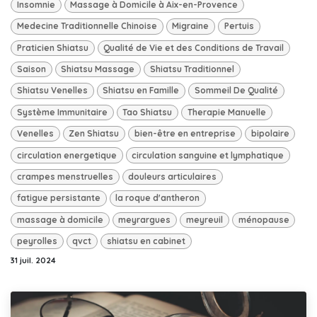
Insomnie
Massage à Domicile à Aix-en-Provence
Medecine Traditionnelle Chinoise
Migraine
Pertuis
Praticien Shiatsu
Qualité de Vie et des Conditions de Travail
Saison
Shiatsu Massage
Shiatsu Traditionnel
Shiatsu Venelles
Shiatsu en Famille
Sommeil De Qualité
Système Immunitaire
Tao Shiatsu
Therapie Manuelle
Venelles
Zen Shiatsu
bien-être en entreprise
bipolaire
circulation energetique
circulation sanguine et lymphatique
crampes menstruelles
douleurs articulaires
fatigue persistante
la roque d'antheron
massage à domicile
meyrargues
meyreuil
ménopause
peyrolles
qvct
shiatsu en cabinet
31 juil. 2024