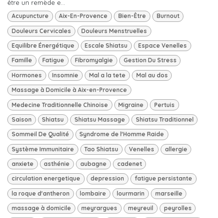
être un remède e...
Acupuncture
Aix-En-Provence
Bien-Être
Burnout
Douleurs Cervicales
Douleurs Menstruelles
Equilibre Énergétique
Escale Shiatsu
Espace Venelles
Famille
Fatigue
Fibromyalgie
Gestion Du Stress
Hormones
Insomnie
Mal a la tete
Mal au dos
Massage à Domicile à Aix-en-Provence
Medecine Traditionnelle Chinoise
Migraine
Pertuis
Saison
Shiatsu
Shiatsu Massage
Shiatsu Traditionnel
Sommeil De Qualité
Syndrome de l'Homme Raide
Système Immunitaire
Tao Shiatsu
Venelles
allergie
anxiete
asthénie
aubagne
cadenet
circulation energetique
depression
fatigue persistante
la roque d'antheron
lombaire
lourmarin
marseille
massage à domicile
meyrargues
meyreuil
peyrolles