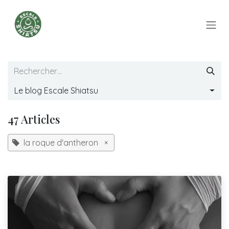
Se rendre au contenu
Le blog Escale Shiatsu
47 Articles
la roque d'antheron
×