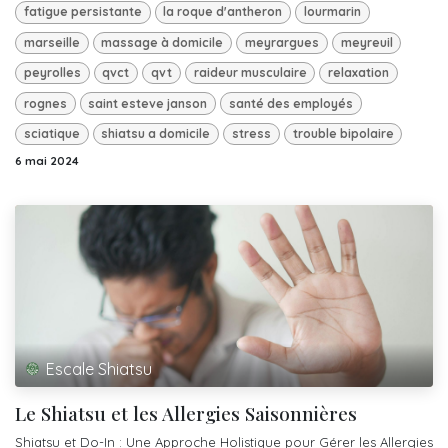
fatigue persistante
la roque d'antheron
lourmarin
marseille
massage à domicile
meyrargues
meyreuil
peyrolles
qvct
qvt
raideur musculaire
relaxation
rognes
saint esteve janson
santé des employés
sciatique
shiatsu a domicile
stress
trouble bipolaire
6 mai 2024
Escale Shiatsu
Le Shiatsu et les Allergies Saisonnières
Shiatsu et Do-In : Une Approche Holistique pour Gérer les Allergies