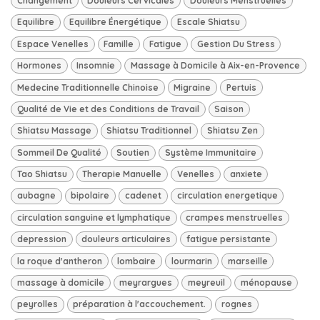
Changement
Douleurs Cervicales
Douleurs Menstruelles
Equilibre
Equilibre Énergétique
Escale Shiatsu
Espace Venelles
Famille
Fatigue
Gestion Du Stress
Hormones
Insomnie
Massage à Domicile à Aix-en-Provence
Medecine Traditionnelle Chinoise
Migraine
Pertuis
Qualité de Vie et des Conditions de Travail
Saison
Shiatsu Massage
Shiatsu Traditionnel
Shiatsu Zen
Sommeil De Qualité
Soutien
Système Immunitaire
Tao Shiatsu
Therapie Manuelle
Venelles
anxiete
aubagne
bipolaire
cadenet
circulation energetique
circulation sanguine et lymphatique
crampes menstruelles
depression
douleurs articulaires
fatigue persistante
la roque d'antheron
lombaire
lourmarin
marseille
massage à domicile
meyrargues
meyreuil
ménopause
peyrolles
préparation à l'accouchement.
rognes