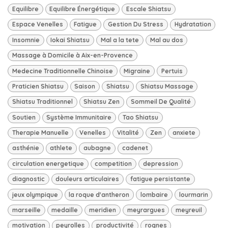
Equilibre
Equilibre Énergétique
Escale Shiatsu
Espace Venelles
Fatigue
Gestion Du Stress
Hydratation
Insomnie
Iokai Shiatsu
Mal a la tete
Mal au dos
Massage à Domicile à Aix-en-Provence
Medecine Traditionnelle Chinoise
Migraine
Pertuis
Praticien Shiatsu
Saison
Shiatsu
Shiatsu Massage
Shiatsu Traditionnel
Shiatsu Zen
Sommeil De Qualité
Soutien
Système Immunitaire
Tao Shiatsu
Therapie Manuelle
Venelles
Vitalité
Zen
anxiete
asthénie
athlete
aubagne
cadenet
circulation energetique
competition
depression
diagnostic
douleurs articulaires
fatigue persistante
jeux olympique
la roque d'antheron
lombaire
lourmarin
marseille
medaille
meridien
meyrargues
meyreuil
motivation
peyrolles
productivité
rognes