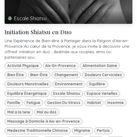
Escale Shiatsu
Initiation Shiatsu en Duo
Une Expérience de Bien-être à Partager dans la Région d’Aix-en-
Provence Au cœur de la Provence, je vous invite à découvrir une
offred’ initiation en duo , destinée aux couples, amis ou
partenaires sou...
Activité Physique
Aix-En-Provence
Alimentation Saine
Bien Être
Bien-Être
Changement
Douleurs Cervicales
Douleurs Menstruelles
Environnement
Equilibre
Equilibre Énergétique
Escale Shiatsu
Espace Venelles
Famille
Fatigue
Gestion Du Stress
Habitat
Insomnie
Mal a la tete
Mal au dos
Massage à Domicile à Aix-en-Provence
Medecine Traditionnelle Chinoise
Migraine
Pertuis