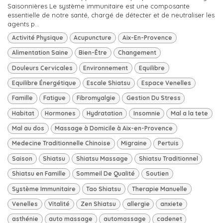
Saisonnières Le système immunitaire est une composante
essentielle de notre santé, chargé de détecter et de neutraliser les
agents p...
Activité Physique
Acupuncture
Aix-En-Provence
Alimentation Saine
Bien-Être
Changement
Douleurs Cervicales
Environnement
Equilibre
Equilibre Énergétique
Escale Shiatsu
Espace Venelles
Famille
Fatigue
Fibromyalgie
Gestion Du Stress
Habitat
Hormones
Hydratation
Insomnie
Mal a la tete
Mal au dos
Massage à Domicile à Aix-en-Provence
Medecine Traditionnelle Chinoise
Migraine
Pertuis
Saison
Shiatsu
Shiatsu Massage
Shiatsu Traditionnel
Shiatsu en Famille
Sommeil De Qualité
Soutien
Système Immunitaire
Tao Shiatsu
Therapie Manuelle
Venelles
Vitalité
Zen Shiatsu
allergie
anxiete
asthénie
auto massage
automassage
cadenet