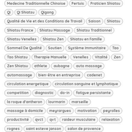
Medecine Traditionnelle Chinoise
Pertuis
Praticien Shiatsu
Qi
Qi Shiatsu
Qigong
Qualité de Vie et des Conditions de Travail
Saison
Shiatsu
Shiatsu France
Shiatsu Massage
Shiatsu Traditionnel
Shiatsu Venelles
Shiatsu Zen
Shiatsu en Famille
Sommeil De Qualité
Soutien
Système Immunitaire
Tao
Tao Shiatsu
Therapie Manuelle
Venelles
Vitalité
Zen
Zen Shiatsu
athlete
aubagne
auto massage
automassage
bien-être en entreprise
cadenet
circulation energetique
circulation sanguine et lymphatique
competition
diagnostic
do-in
fatigue persistante
la roque d'antheron
lourmarin
marseille
massage à domicile
meyrargues
motivation
peyrolles
productivité
qvct
qvt
raideur musculaire
relaxation
rognes
saint esteve janson
salon de provence