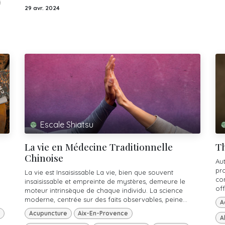
29 avr. 2024
Escale Shiatsu
La vie en Médecine Traditionnelle
Th
Chinoise
Au
pr
La vie est Insaisissable La vie, bien que souvent
co
insaisissable et empreinte de mystères, demeure le
off
moteur intrinsèque de chaque individu. La science
moderne, centrée sur des faits observables, peine...
A
Acupuncture
Aix-En-Provence
A