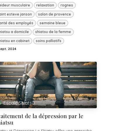
aideur musculaire
relaxation
rognes
aint esteve janson
salon de provence
anté des employés
semaine bleue
hiatsu a domicile
shiatsu de la femme
hiatsu en cabinet
soins palliatifs
sept. 2024
Escale Shiatsu
aitement de la dépression par le
iatsu
iatsu et Dépression Le Shiatsu offre une approche