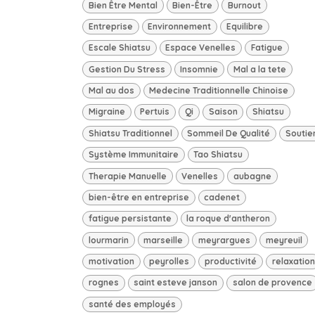
Bien Être Mental
Bien-Être
Burnout
Entreprise
Environnement
Equilibre
Escale Shiatsu
Espace Venelles
Fatigue
Gestion Du Stress
Insomnie
Mal a la tete
Mal au dos
Medecine Traditionnelle Chinoise
Migraine
Pertuis
Qi
Saison
Shiatsu
Shiatsu Traditionnel
Sommeil De Qualité
Soutie
Système Immunitaire
Tao Shiatsu
Therapie Manuelle
Venelles
aubagne
bien-être en entreprise
cadenet
fatigue persistante
la roque d'antheron
lourmarin
marseille
meyrargues
meyreuil
motivation
peyrolles
productivité
relaxation
rognes
saint esteve janson
salon de provence
santé des employés