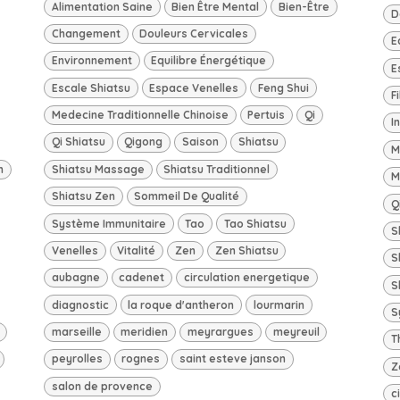
Alimentation Saine
Bien Être Mental
Bien-Être
D
Changement
Douleurs Cervicales
E
Environnement
Equilibre Énergétique
E
Escale Shiatsu
Espace Venelles
Feng Shui
F
Medecine Traditionnelle Chinoise
Pertuis
Qi
I
Qi Shiatsu
Qigong
Saison
Shiatsu
M
n
Shiatsu Massage
Shiatsu Traditionnel
M
Shiatsu Zen
Sommeil De Qualité
Q
Système Immunitaire
Tao
Tao Shiatsu
S
Venelles
Vitalité
Zen
Zen Shiatsu
S
aubagne
cadenet
circulation energetique
S
diagnostic
la roque d'antheron
lourmarin
S
marseille
meridien
meyrargues
meyreuil
T
peyrolles
rognes
saint esteve janson
Z
salon de provence
c