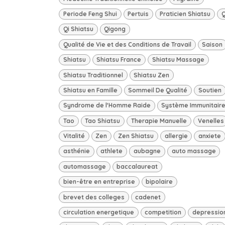
Periode Feng Shui
Pertuis
Praticien Shiatsu
Q
Qi Shiatsu
Qigong
Qualité de Vie et des Conditions de Travail
Saison
Shiatsu
Shiatsu France
Shiatsu Massage
Shiatsu Traditionnel
Shiatsu Zen
Shiatsu en Famille
Sommeil De Qualité
Soutien
Syndrome de l'Homme Raide
Système Immunitair
Tao
Tao Shiatsu
Therapie Manuelle
Venelles
Vitalité
Zen
Zen Shiatsu
allergie
anxiete
asthénie
athlete
aubagne
auto massage
automassage
baccalaureat
bien-être en entreprise
bipolaire
brevet des colleges
cadenet
circulation energetique
competition
depressio