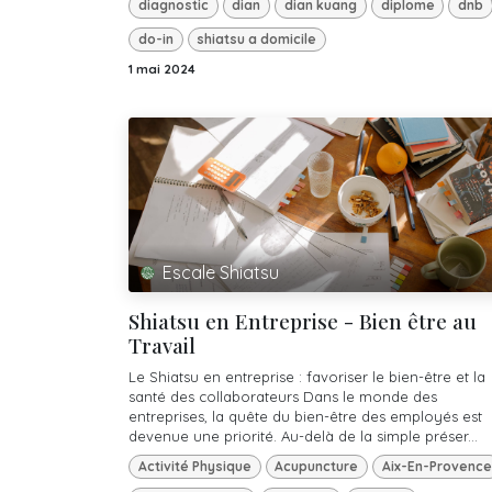
diagnostic
dian
dian kuang
diplome
dnb
do-in
shiatsu a domicile
1 mai 2024
Escale Shiatsu
Shiatsu en Entreprise - Bien être au
Travail
Le Shiatsu en entreprise : favoriser le bien-être et la
santé des collaborateurs Dans le monde des
entreprises, la quête du bien-être des employés est
devenue une priorité. Au-delà de la simple préser...
Activité Physique
Acupuncture
Aix-En-Provence