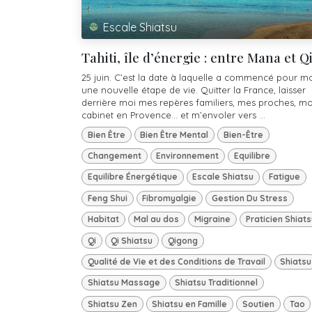
Escale Shiatsu
Tahiti, île d’énergie : entre Mana et Q
25 juin. C’est la date à laquelle a commencé pour m
une nouvelle étape de vie. Quitter la France, laisser
derrière moi mes repères familiers, mes proches, m
cabinet en Provence… et m’envoler vers ...
Bien Être
Bien Être Mental
Bien-Être
Changement
Environnement
Equilibre
Equilibre Énergétique
Escale Shiatsu
Fatigue
Feng Shui
Fibromyalgie
Gestion Du Stress
Habitat
Mal au dos
Migraine
Praticien Shiats
Qi
Qi Shiatsu
Qigong
Qualité de Vie et des Conditions de Travail
Shiatsu
Shiatsu Massage
Shiatsu Traditionnel
Shiatsu Zen
Shiatsu en Famille
Soutien
Tao