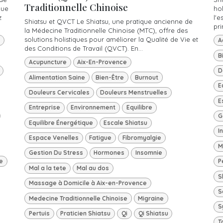
Traditionnelle Chinoise
gue
hol
z
l'e
Shiatsu et QVCT Le Shiatsu, une pratique ancienne de
pri
la Médecine Traditionnelle Chinoise (MTC), offre des
solutions holistiques pour améliorer la Qualité de Vie et
A
des Conditions de Travail (QVCT). En...
B
Acupuncture
Aix-En-Provence
D
Alimentation Saine
Bien-Être
Burnout
E
Douleurs Cervicales
Douleurs Menstruelles
E
Entreprise
Environnement
Equilibre
G
Equilibre Énergétique
Escale Shiatsu
I
Espace Venelles
Fatigue
Fibromyalgie
M
Gestion Du Stress
Hormones
Insomnie
e
P
Mal a la tete
Mal au dos
S
Massage à Domicile à Aix-en-Provence
S
Medecine Traditionnelle Chinoise
Migraine
S
Pertuis
Praticien Shiatsu
Qi
Qi Shiatsu
T