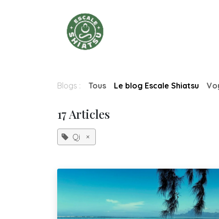
Se rendre au contenu
Accueil
Blog
Services
Blogs :
Tous
Le blog Escale Shiatsu
Vo
17 Articles
Qi
×