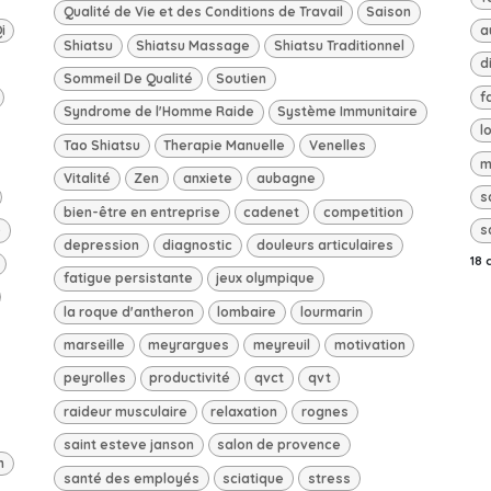
Qualité de Vie et des Conditions de Travail
Saison
i
a
Shiatsu
Shiatsu Massage
Shiatsu Traditionnel
d
Sommeil De Qualité
Soutien
f
Syndrome de l'Homme Raide
Système Immunitaire
l
Tao Shiatsu
Therapie Manuelle
Venelles
m
Vitalité
Zen
anxiete
aubagne
s
bien-être en entreprise
cadenet
competition
e
s
depression
diagnostic
douleurs articulaires
18 
fatigue persistante
jeux olympique
la roque d'antheron
lombaire
lourmarin
marseille
meyrargues
meyreuil
motivation
peyrolles
productivité
qvct
qvt
raideur musculaire
relaxation
rognes
saint esteve janson
salon de provence
n
santé des employés
sciatique
stress