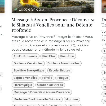
Escale Shiatsu
i
Massage à Aix-en-Provence : Découvrez
Dé
le Shiatsu à Venelles pour une Détente
Tr
oi
Profonde
Vo
on
pr
Massage à Aix-en-Provence ? Essayer le Shiatsu ! Vous
sh
êtes à la recherche d’un massage à Aix-en-Provence
uni
pour vous détendre et vous ressourcer ? Que diriez-
vous d’essayer une méthode millénaire de rel...
A
Aix-En-Provence
Bien Être
Bien-Être
B
Douleurs Cervicales
Douleurs Menstruelles
E
Equilibre Énergétique
Escale Shiatsu
E
u
Espace Venelles
Famille
Fatigue
H
Fibromyalgie
Gestion Du Stress
M
Massage à Domicile à Aix-en-Provence
M
Medecine Traditionnelle Chinoise
Migraine
P