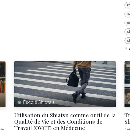
r
s
s
s
s
14 
Escale Shiatsu
Utilisation du Shiatsu comme outil de la
Tr
Qualité de Vie et des Conditions de
Sh
Travail (QVCT) en Médecine
 de
Sh