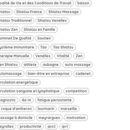
ualité de Vie et des Conditions de Travail
Saison
hiatsu
Shiatsu France
Shiatsu Massage
hiatsu Traditionnel
Shiatsu Venelles
hiatsu Zen
Shiatsu en Famille
ommeil De Qualité
Soutien
ystème Immunitaire
Tao
Tao Shiatsu
herapie Manuelle
Venelles
Vitalité
Zen
en Shiatsu
athlete
aubagne
auto massage
utomassage
bien-être en entreprise
cadenet
irculation energetique
irculation sanguine et lymphatique
competition
iagnostic
do-in
fatigue persistante
a roque d'antheron
lourmarin
marseille
assage à domicile
meyrargues
motivation
eyrolles
productivité
qvct
qvt