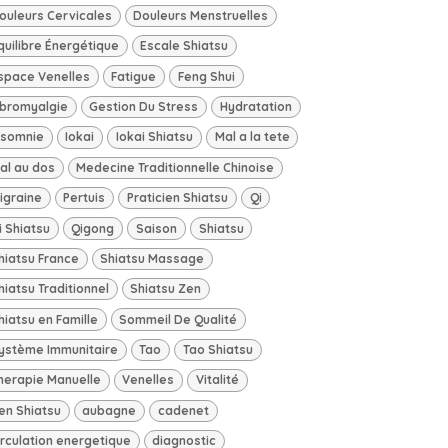
ouleurs Cervicales
Douleurs Menstruelles
quilibre Énergétique
Escale Shiatsu
space Venelles
Fatigue
Feng Shui
ibromyalgie
Gestion Du Stress
Hydratation
nsomnie
Iokai
Iokai Shiatsu
Mal a la tete
al au dos
Medecine Traditionnelle Chinoise
igraine
Pertuis
Praticien Shiatsu
Qi
i Shiatsu
Qigong
Saison
Shiatsu
hiatsu France
Shiatsu Massage
hiatsu Traditionnel
Shiatsu Zen
hiatsu en Famille
Sommeil De Qualité
ystème Immunitaire
Tao
Tao Shiatsu
herapie Manuelle
Venelles
Vitalité
en Shiatsu
aubagne
cadenet
irculation energetique
diagnostic