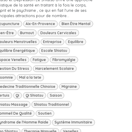
istique de la santé en traitant à la fois le corps,
sprit et le psychisme , ce qui en fait l'une de ses
ncipales attractions pour de nombre...
cupuncture
Aix-En-Provence
Bien Être Mental
ien-Être
Burnout
Douleurs Cervicales
ouleurs Menstruelles
Entreprise
Equilibre
quilibre Énergétique
Escale Shiatsu
space Venelles
Fatigue
Fibromyalgie
estion Du Stress
Harcelement Scolaire
nsomnie
Mal a la tete
edecine Traditionnelle Chinoise
Migraine
ertuis
Qi
Qi Shiatsu
Saison
hiatsu Massage
Shiatsu Traditionnel
ommeil De Qualité
Soutien
yndrome de l'Homme Raide
Système Immunitaire
ao Shiatsu
Therapie Manuelle
Venelles