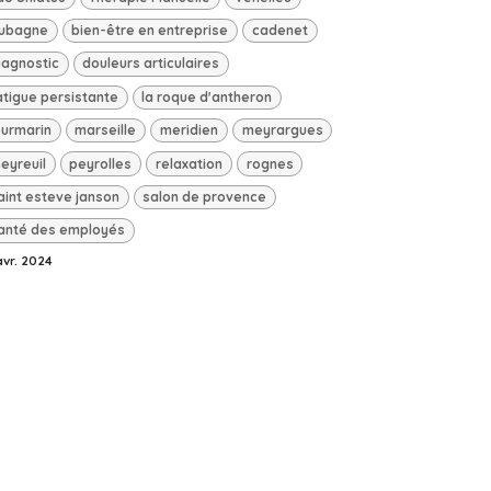
ubagne
bien-être en entreprise
cadenet
iagnostic
douleurs articulaires
atigue persistante
la roque d'antheron
ourmarin
marseille
meridien
meyrargues
eyreuil
peyrolles
relaxation
rognes
aint esteve janson
salon de provence
anté des employés
avr. 2024