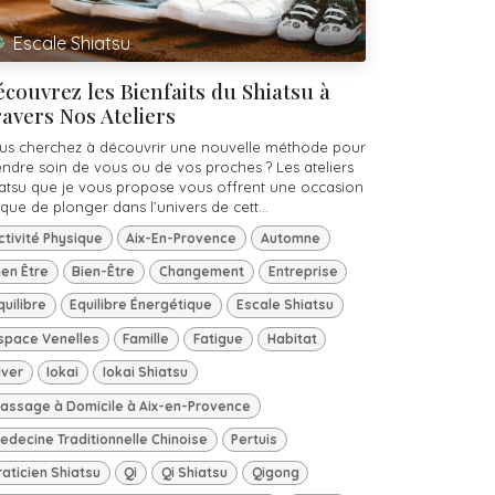
Escale Shiatsu
couvrez les Bienfaits du Shiatsu à
avers Nos Ateliers
us cherchez à découvrir une nouvelle méthode pour
endre soin de vous ou de vos proches ? Les ateliers
iatsu que je vous propose vous offrent une occasion
que de plonger dans l’univers de cett...
ctivité Physique
Aix-En-Provence
Automne
ien Être
Bien-Être
Changement
Entreprise
quilibre
Equilibre Énergétique
Escale Shiatsu
space Venelles
Famille
Fatigue
Habitat
iver
Iokai
Iokai Shiatsu
assage à Domicile à Aix-en-Provence
edecine Traditionnelle Chinoise
Pertuis
raticien Shiatsu
Qi
Qi Shiatsu
Qigong