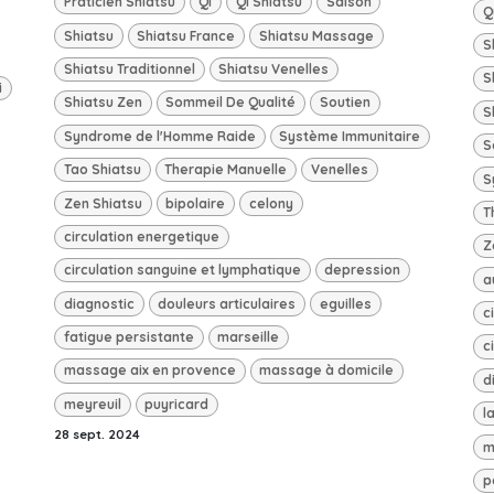
Praticien Shiatsu
Qi
Qi Shiatsu
Saison
Q
Shiatsu
Shiatsu France
Shiatsu Massage
S
Shiatsu Traditionnel
Shiatsu Venelles
S
i
Shiatsu Zen
Sommeil De Qualité
Soutien
S
Syndrome de l'Homme Raide
Système Immunitaire
S
Tao Shiatsu
Therapie Manuelle
Venelles
S
Zen Shiatsu
bipolaire
celony
T
circulation energetique
Z
circulation sanguine et lymphatique
depression
a
diagnostic
douleurs articulaires
eguilles
c
fatigue persistante
marseille
c
massage aix en provence
massage à domicile
d
meyreuil
puyricard
l
28 sept. 2024
m
p