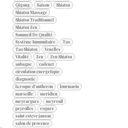
Qigong
Saison
Shiatsu
Shiatsu Massage
Shiatsu Traditionnel
Shiatsu Zen
Sommeil De Qualité
Système Immunitaire
Tao
Tao Shiatsu
Venelles
Vitalité
Zen
Zen Shiatsu
aubagne
cadenet
circulation energetique
diagnostic
la roque d'antheron
lourmarin
marseille
meridien
meyrargues
meyreuil
peyrolles
rognes
saint esteve janson
salon de provence