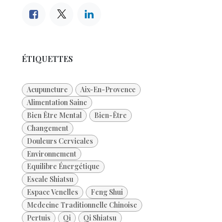
ÉTIQUETTES
Acupuncture
Aix-En-Provence
Alimentation Saine
Bien Être Mental
Bien-Être
Changement
Douleurs Cervicales
Environnement
Equilibre Énergétique
Escale Shiatsu
Espace Venelles
Feng Shui
Medecine Traditionnelle Chinoise
Pertuis
Qi
Qi Shiatsu