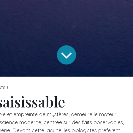
atsu
saisissable
sable et empreinte de mystères, demeure le moteur
 science moderne, centrée sur des faits observables,
ne. Devant cette lacune, les biologistes préfèrent