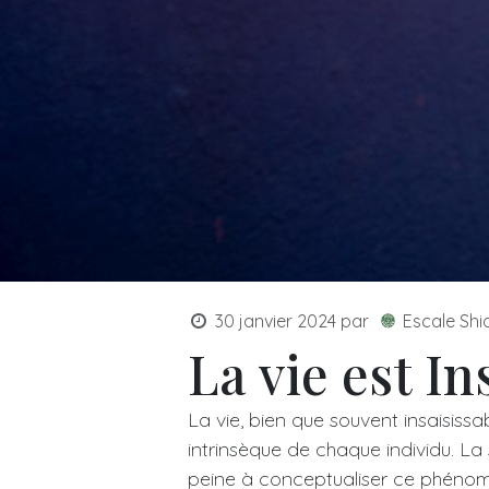
30 janvier 2024
par
Escale Shi
La vie est In
La vie, bien que souvent insaisis
intrinsèque de chaque individu. La
peine à conceptualiser ce phénomè