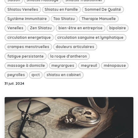
Shiatsu Venelles
Shiatsu en Famille
Sommeil De Qualité
Système Immunitaire
Tao Shiatsu
Therapie Manuelle
Venelles
Zen Shiatsu
bien-être en entreprise
bipolaire
circulation energetique
circulation sanguine et lymphatique
crampes menstruelles
douleurs articulaires
fatigue persistante
la roque d'antheron
massage à domicile
meyrargues
meyreuil
ménopause
peyrolles
qvct
shiatsu en cabinet
31 juil. 2024