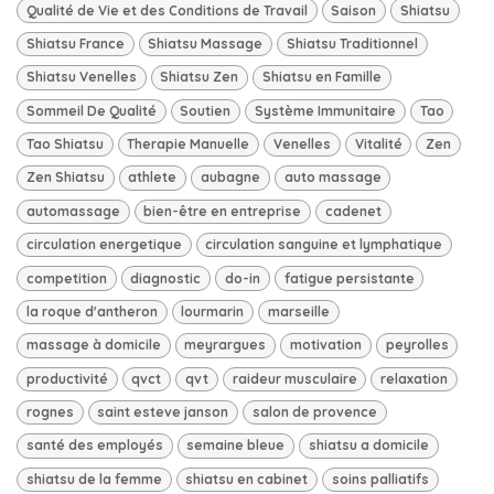
Qualité de Vie et des Conditions de Travail
Saison
Shiatsu
Shiatsu France
Shiatsu Massage
Shiatsu Traditionnel
Shiatsu Venelles
Shiatsu Zen
Shiatsu en Famille
Sommeil De Qualité
Soutien
Système Immunitaire
Tao
Tao Shiatsu
Therapie Manuelle
Venelles
Vitalité
Zen
Zen Shiatsu
athlete
aubagne
auto massage
automassage
bien-être en entreprise
cadenet
circulation energetique
circulation sanguine et lymphatique
competition
diagnostic
do-in
fatigue persistante
la roque d'antheron
lourmarin
marseille
massage à domicile
meyrargues
motivation
peyrolles
productivité
qvct
qvt
raideur musculaire
relaxation
rognes
saint esteve janson
salon de provence
santé des employés
semaine bleue
shiatsu a domicile
shiatsu de la femme
shiatsu en cabinet
soins palliatifs