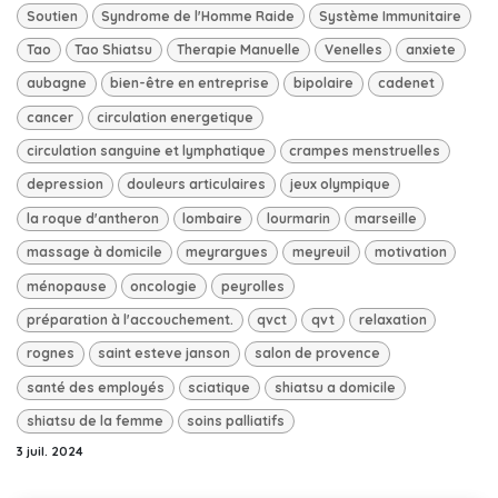
Soutien
Syndrome de l'Homme Raide
Système Immunitaire
Tao
Tao Shiatsu
Therapie Manuelle
Venelles
anxiete
aubagne
bien-être en entreprise
bipolaire
cadenet
cancer
circulation energetique
circulation sanguine et lymphatique
crampes menstruelles
depression
douleurs articulaires
jeux olympique
la roque d'antheron
lombaire
lourmarin
marseille
massage à domicile
meyrargues
meyreuil
motivation
ménopause
oncologie
peyrolles
préparation à l'accouchement.
qvct
qvt
relaxation
rognes
saint esteve janson
salon de provence
santé des employés
sciatique
shiatsu a domicile
shiatsu de la femme
soins palliatifs
3 juil. 2024