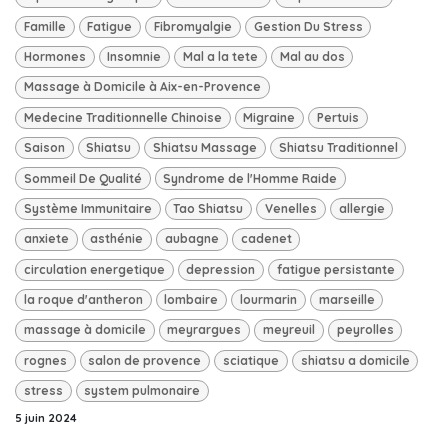
Famille
Fatigue
Fibromyalgie
Gestion Du Stress
Hormones
Insomnie
Mal a la tete
Mal au dos
Massage à Domicile à Aix-en-Provence
Medecine Traditionnelle Chinoise
Migraine
Pertuis
Saison
Shiatsu
Shiatsu Massage
Shiatsu Traditionnel
Sommeil De Qualité
Syndrome de l'Homme Raide
Système Immunitaire
Tao Shiatsu
Venelles
allergie
anxiete
asthénie
aubagne
cadenet
circulation energetique
depression
fatigue persistante
la roque d'antheron
lombaire
lourmarin
marseille
massage à domicile
meyrargues
meyreuil
peyrolles
rognes
salon de provence
sciatique
shiatsu a domicile
stress
system pulmonaire
5 juin 2024