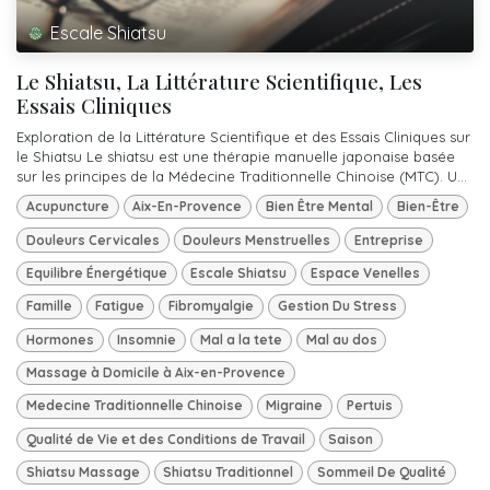
Escale Shiatsu
Le Shiatsu, La Littérature Scientifique, Les
Essais Cliniques
Exploration de la Littérature Scientifique et des Essais Cliniques sur
le Shiatsu Le shiatsu est une thérapie manuelle japonaise basée
sur les principes de la Médecine Traditionnelle Chinoise (MTC). U...
Acupuncture
Aix-En-Provence
Bien Être Mental
Bien-Être
Douleurs Cervicales
Douleurs Menstruelles
Entreprise
Equilibre Énergétique
Escale Shiatsu
Espace Venelles
Famille
Fatigue
Fibromyalgie
Gestion Du Stress
Hormones
Insomnie
Mal a la tete
Mal au dos
Massage à Domicile à Aix-en-Provence
Medecine Traditionnelle Chinoise
Migraine
Pertuis
Qualité de Vie et des Conditions de Travail
Saison
Shiatsu Massage
Shiatsu Traditionnel
Sommeil De Qualité