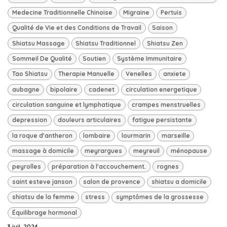
Medecine Traditionnelle Chinoise
Migraine
Pertuis
Qualité de Vie et des Conditions de Travail
Saison
Shiatsu Massage
Shiatsu Traditionnel
Shiatsu Zen
Sommeil De Qualité
Soutien
Système Immunitaire
Tao Shiatsu
Therapie Manuelle
Venelles
anxiete
aubagne
bipolaire
cadenet
circulation energetique
circulation sanguine et lymphatique
crampes menstruelles
depression
douleurs articulaires
fatigue persistante
la roque d'antheron
lombaire
lourmarin
marseille
massage à domicile
meyrargues
meyreuil
ménopause
peyrolles
préparation à l'accouchement.
rognes
saint esteve janson
salon de provence
shiatsu a domicile
shiatsu de la femme
stress
symptômes de la grossesse
Équilibrage hormonal
3 juil. 2024