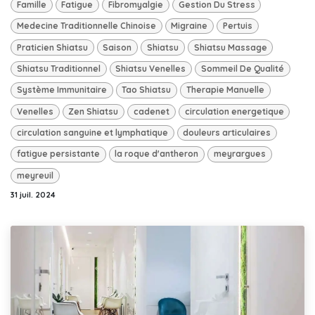
Famille
Fatigue
Fibromyalgie
Gestion Du Stress
Medecine Traditionnelle Chinoise
Migraine
Pertuis
Praticien Shiatsu
Saison
Shiatsu
Shiatsu Massage
Shiatsu Traditionnel
Shiatsu Venelles
Sommeil De Qualité
Système Immunitaire
Tao Shiatsu
Therapie Manuelle
Venelles
Zen Shiatsu
cadenet
circulation energetique
circulation sanguine et lymphatique
douleurs articulaires
fatigue persistante
la roque d'antheron
meyrargues
meyreuil
31 juil. 2024