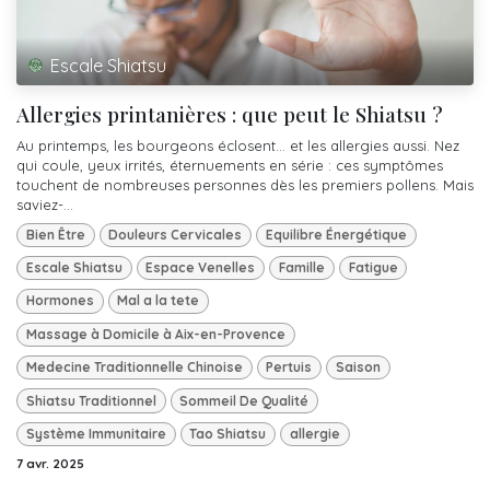
Escale Shiatsu
Allergies printanières : que peut le Shiatsu ?
Au printemps, les bourgeons éclosent… et les allergies aussi. Nez
qui coule, yeux irrités, éternuements en série : ces symptômes
touchent de nombreuses personnes dès les premiers pollens. Mais
saviez-...
Bien Être
Douleurs Cervicales
Equilibre Énergétique
Escale Shiatsu
Espace Venelles
Famille
Fatigue
Hormones
Mal a la tete
Massage à Domicile à Aix-en-Provence
Medecine Traditionnelle Chinoise
Pertuis
Saison
Shiatsu Traditionnel
Sommeil De Qualité
Système Immunitaire
Tao Shiatsu
allergie
7 avr. 2025