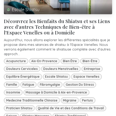
Escale Shiatsu
Découvrez les Bienfaits du Shiatsu et ses Liens
avec d'autres Techniques de Bien-être à
l'Espace Venelles ou à Domicile
Aujourd'hui, nous allons explorer les différentes spécialités que je
propose dans mes séances de shiatsu à l'Espace Venelles. Nous
verrons également comment le shiatsuse complète avec d'autres
approch...
Acupuncture
Aix-En-Provence
Bien Être
Bien-Être
Douleurs Cervicales
Douleurs Menstruelles
Entreprise
Equilibre Énergétique
Escale Shiatsu
Espace Venelles
Famille
Fatigue
Fibromyalgie
Gestion Du Stress
Insomnie
Massage à Domicile à Aix-en-Provence
Medecine Traditionnelle Chinoise
Migraine
Pertuis
Praticien Shiatsu
Qualité de Vie et des Conditions de Travail
Saison
Shiatsu Massage
Shiatsu Traditionnel