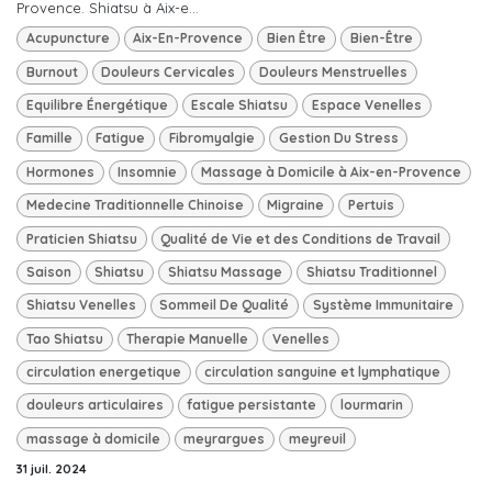
Provence. Shiatsu à Aix-e...
Acupuncture
Aix-En-Provence
Bien Être
Bien-Être
Burnout
Douleurs Cervicales
Douleurs Menstruelles
Equilibre Énergétique
Escale Shiatsu
Espace Venelles
Famille
Fatigue
Fibromyalgie
Gestion Du Stress
Hormones
Insomnie
Massage à Domicile à Aix-en-Provence
Medecine Traditionnelle Chinoise
Migraine
Pertuis
Praticien Shiatsu
Qualité de Vie et des Conditions de Travail
Saison
Shiatsu
Shiatsu Massage
Shiatsu Traditionnel
Shiatsu Venelles
Sommeil De Qualité
Système Immunitaire
Tao Shiatsu
Therapie Manuelle
Venelles
circulation energetique
circulation sanguine et lymphatique
douleurs articulaires
fatigue persistante
lourmarin
massage à domicile
meyrargues
meyreuil
31 juil. 2024