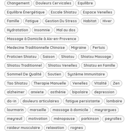
Changement
Douleurs Cervicales
Equilibre
Equilibre Énergétique
Escale Shiatsu
Espace Venelles
Famille
Fatigue
Gestion Du Stress
Habitat
Hiver
Hydratation
Insomnie
Mal au dos
Massage à Domicile à Aix-en-Provence
Medecine Traditionnelle Chinoise
Migraine
Pertuis
Praticien Shiatsu
Saison
Shiatsu
Shiatsu Massage
Shiatsu Traditionnel
Shiatsu Venelles
Shiatsu en Famille
Sommeil De Qualité
Soutien
Système Immunitaire
Tao Shiatsu
Therapie Manuelle
Venelles
Vitalité
Zen
alzheimer
anxiete
asthénie
bipolaire
depression
do-in
douleurs articulaires
fatigue persistante
lombaire
lourmarin
marseille
massage à domicile
meyrargues
meyreuil
motivation
ménopause
parkinson
peyrolles
raideur musculaire
relaxation
rognes