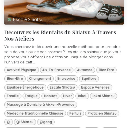
Escale Shiatsu
Découvrez les Bienfaits du Shiatsu à Travers
Nos Ateliers
Vous cherchez à découvrir une nouvelle méthode pour prendre
soin de vous ou de vos proches ? Les ateliers shiatsu que je vous
propose vous offrent une occasion unique de plonger dans
l’univers de cett...
Activité Physique
Aix-En-Provence
Automne
Bien Être
Bien-Être
Changement
Entreprise
Equilibre
Equilibre Énergétique
Escale Shiatsu
Espace Venelles
Famille
Fatigue
Habitat
Hiver
Iokai
Iokai Shiatsu
Massage à Domicile à Aix-en-Provence
Medecine Traditionnelle Chinoise
Pertuis
Praticien Shiatsu
Qi
Qi Shiatsu
Qigong