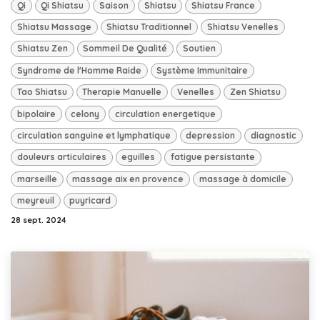
Qi
Qi Shiatsu
Saison
Shiatsu
Shiatsu France
Shiatsu Massage
Shiatsu Traditionnel
Shiatsu Venelles
Shiatsu Zen
Sommeil De Qualité
Soutien
Syndrome de l'Homme Raide
Système Immunitaire
Tao Shiatsu
Therapie Manuelle
Venelles
Zen Shiatsu
bipolaire
celony
circulation energetique
circulation sanguine et lymphatique
depression
diagnostic
douleurs articulaires
eguilles
fatigue persistante
marseille
massage aix en provence
massage à domicile
meyreuil
puyricard
28 sept. 2024