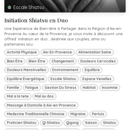
Escale Shiatsu
Initiation Shiatsu en Duo
Une Expérience de Bien-être à Partager dans la Région d’Aix-en-
Provence Au cœur de la Provence, je vous invite à découvrir une
offred’ initiation en duo , destinée aux couples, amis ou
partenaires sou...
Activité Physique
Aix-En-Provence
Alimentation Saine
Bien Être
Bien-Être
Changement
Douleurs Cervicales
Douleurs Menstruelles
Environnement
Equilibre
Equilibre Énergétique
Escale Shiatsu
Espace Venelles
Famille
Fatigue
Gestion Du Stress
Habitat
Insomnie
Mal a la tete
Mal au dos
Massage à Domicile à Aix-en-Provence
Medecine Traditionnelle Chinoise
Migraine
Pertuis
Praticien Shiatsu
Qi Shiatsu
Qigong
Saison
Shiatsu