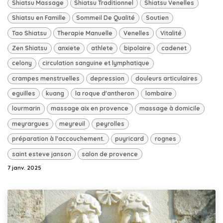
Shiatsu Massage
Shiatsu Traditionnel
Shiatsu Venelles
Shiatsu en Famille
Sommeil De Qualité
Soutien
Tao Shiatsu
Therapie Manuelle
Venelles
Vitalité
Zen Shiatsu
anxiete
athlete
bipolaire
cadenet
celony
circulation sanguine et lymphatique
crampes menstruelles
depression
douleurs articulaires
eguilles
kuang
la roque d'antheron
lombaire
lourmarin
massage aix en provence
massage à domicile
meyrargues
meyreuil
peyrolles
préparation à l'accouchement.
puyricard
rognes
saint esteve janson
salon de provence
7 janv. 2025