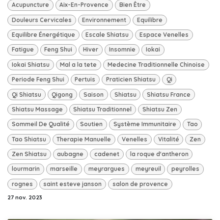
Acupuncture
Aix-En-Provence
Bien Être
Douleurs Cervicales
Environnement
Equilibre
Equilibre Énergétique
Escale Shiatsu
Espace Venelles
Fatigue
Feng Shui
Hiver
Insomnie
Iokai
Iokai Shiatsu
Mal a la tete
Medecine Traditionnelle Chinoise
Periode Feng Shui
Pertuis
Praticien Shiatsu
Qi
Qi Shiatsu
Qigong
Saison
Shiatsu
Shiatsu France
Shiatsu Massage
Shiatsu Traditionnel
Shiatsu Zen
Sommeil De Qualité
Soutien
Système Immunitaire
Tao
Tao Shiatsu
Therapie Manuelle
Venelles
Vitalité
Zen
Zen Shiatsu
aubagne
cadenet
la roque d'antheron
lourmarin
marseille
meyrargues
meyreuil
peyrolles
rognes
saint esteve janson
salon de provence
27 nov. 2023