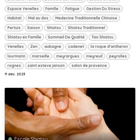
Espace Venelles
Famille
Fatigue
Gestion Du Stress
Habitat
Mal au dos
Medecine Traditionnelle Chinoise
Pertuis
Saison
Shiatsu
Shiatsu Traditionnel
Shiatsu en Famille
Sommeil De Qualité
Tao Shiatsu
Venelles
Zen
aubagne
cadenet
la roque d'antheron
lourmarin
marseille
meyrargues
meyreuil
peyrolles
rognes
saint esteve janson
salon de provence
11 déc. 2023
Escale Shiatsu