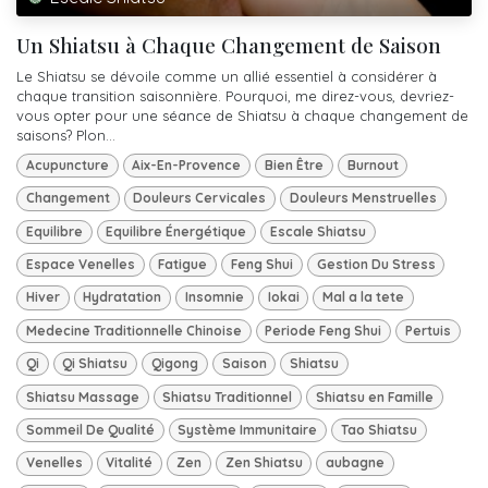
Un Shiatsu à Chaque Changement de Saison
Le Shiatsu se dévoile comme un allié essentiel à considérer à
chaque transition saisonnière. Pourquoi, me direz-vous, devriez-
vous opter pour une séance de Shiatsu à chaque changement de
saisons? Plon...
Acupuncture
Aix-En-Provence
Bien Être
Burnout
Changement
Douleurs Cervicales
Douleurs Menstruelles
Equilibre
Equilibre Énergétique
Escale Shiatsu
Espace Venelles
Fatigue
Feng Shui
Gestion Du Stress
Hiver
Hydratation
Insomnie
Iokai
Mal a la tete
Medecine Traditionnelle Chinoise
Periode Feng Shui
Pertuis
Qi
Qi Shiatsu
Qigong
Saison
Shiatsu
Shiatsu Massage
Shiatsu Traditionnel
Shiatsu en Famille
Sommeil De Qualité
Système Immunitaire
Tao Shiatsu
Venelles
Vitalité
Zen
Zen Shiatsu
aubagne