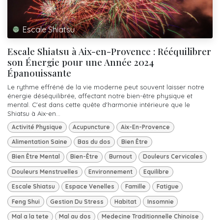
Escale Shiatsu
Escale Shiatsu à Aix-en-Provence : Rééquilibrer
son Énergie pour une Année 2024
Épanouissante
Le rythme effréné de la vie moderne peut souvent laisser notre
énergie déséquilibrée, affectant notre bien-être physique et
mental. C'est dans cette quête d'harmonie intérieure que le
Shiatsu à Aix-en...
Activité Physique
Acupuncture
Aix-En-Provence
Alimentation Saine
Bas du dos
Bien Être
Bien Être Mental
Bien-Être
Burnout
Douleurs Cervicales
Douleurs Menstruelles
Environnement
Equilibre
Escale Shiatsu
Espace Venelles
Famille
Fatigue
Feng Shui
Gestion Du Stress
Habitat
Insomnie
Mal a la tete
Mal au dos
Medecine Traditionnelle Chinoise