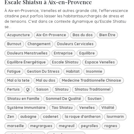
Escale Shiatsu à Aix-en-Provence
À Aix-en-Provence, Venelles et autres grande cité, l'effervescence
citadine peut parfois laisser les habitantssurchargés de stress et
de tensions. C'est dans ce contexte dynamique qu'Escale Shiatsu
se...
Acupuncture
Aix-En-Provence
Bas du dos
Bien Être
Burnout
Changement
Douleurs Cervicales
Douleurs Menstruelles
Entreprise
Equilibre
Equilibre Énergétique
Escale Shiatsu
Espace Venelles
Fatigue
Gestion Du Stress
Habitat
Insomnie
Mal a la tete
Mal au dos
Medecine Traditionnelle Chinoise
Pertuis
Qi
Saison
Shiatsu
Shiatsu Traditionnel
Shiatsu en Famille
Sommeil De Qualité
Soutien
Système Immunitaire
Tao Shiatsu
Venelles
Vitalité
Zen
aubagne
cadenet
la roque d'antheron
lourmarin
marseille
meyrargues
meyreuil
peyrolles
rognes