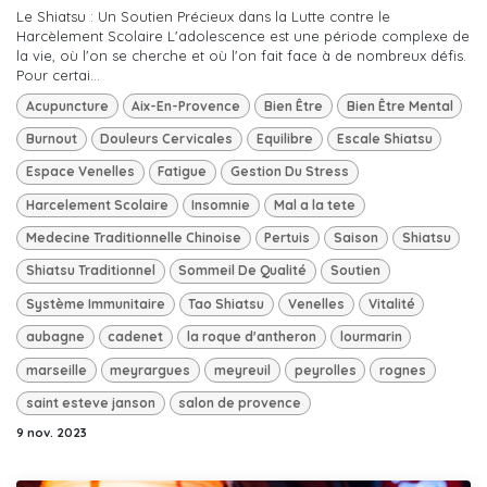
Le Shiatsu : Un Soutien Précieux dans la Lutte contre le
Harcèlement Scolaire L'adolescence est une période complexe de
la vie, où l'on se cherche et où l'on fait face à de nombreux défis.
Pour certai...
Acupuncture
Aix-En-Provence
Bien Être
Bien Être Mental
Burnout
Douleurs Cervicales
Equilibre
Escale Shiatsu
Espace Venelles
Fatigue
Gestion Du Stress
Harcelement Scolaire
Insomnie
Mal a la tete
Medecine Traditionnelle Chinoise
Pertuis
Saison
Shiatsu
Shiatsu Traditionnel
Sommeil De Qualité
Soutien
Système Immunitaire
Tao Shiatsu
Venelles
Vitalité
aubagne
cadenet
la roque d'antheron
lourmarin
marseille
meyrargues
meyreuil
peyrolles
rognes
saint esteve janson
salon de provence
9 nov. 2023