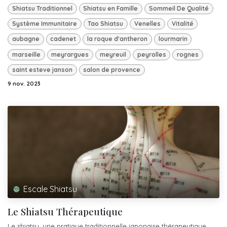
Shiatsu Traditionnel
Shiatsu en Famille
Sommeil De Qualité
Système Immunitaire
Tao Shiatsu
Venelles
Vitalité
aubagne
cadenet
la roque d'antheron
lourmarin
marseille
meyrargues
meyreuil
peyrolles
rognes
saint esteve janson
salon de provence
9 nov. 2023
Escale Shiatsu
Le Shiatsu Thérapeutique
Le shiatsu, une pratique traditionnelle japonaise thérapeutique,