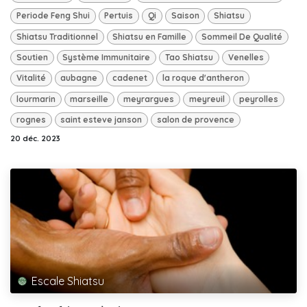
Periode Feng Shui
Pertuis
Qi
Saison
Shiatsu
Shiatsu Traditionnel
Shiatsu en Famille
Sommeil De Qualité
Soutien
Système Immunitaire
Tao Shiatsu
Venelles
Vitalité
aubagne
cadenet
la roque d'antheron
lourmarin
marseille
meyrargues
meyreuil
peyrolles
rognes
saint esteve janson
salon de provence
20 déc. 2023
Escale Shiatsu