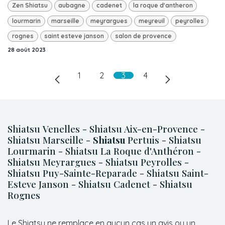
Zen Shiatsu
aubagne
cadenet
la roque d'antheron
lourmarin
marseille
meyrargues
meyreuil
peyrolles
rognes
saint esteve janson
salon de provence
28 août 2023
1
2
3
4
Shiatsu Venelles - Shiatsu Aix-en-Provence -
Shiatsu Marseille -
Shiatsu
Pertuis - Shiatsu
Lourmarin - Shiatsu La Roque d'Anthéron -
Shiatsu Meyrargues - Shiatsu Peyrolles -
Shiatsu Puy-Sainte-Reparade - Shiatsu Saint-
Esteve Janson - Shiatsu Cadenet - Shiatsu
Rognes
Le Shiatsu ne remplace en aucun cas un avis ou un