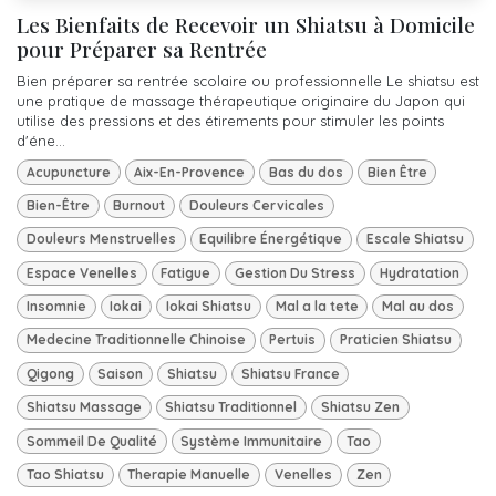
Les Bienfaits de Recevoir un Shiatsu à Domicile
pour Préparer sa Rentrée
Bien préparer sa rentrée scolaire ou professionnelle Le shiatsu est
une pratique de massage thérapeutique originaire du Japon qui
utilise des pressions et des étirements pour stimuler les points
d'éne...
Acupuncture
Aix-En-Provence
Bas du dos
Bien Être
Bien-Être
Burnout
Douleurs Cervicales
Douleurs Menstruelles
Equilibre Énergétique
Escale Shiatsu
Espace Venelles
Fatigue
Gestion Du Stress
Hydratation
Insomnie
Iokai
Iokai Shiatsu
Mal a la tete
Mal au dos
Medecine Traditionnelle Chinoise
Pertuis
Praticien Shiatsu
Qigong
Saison
Shiatsu
Shiatsu France
Shiatsu Massage
Shiatsu Traditionnel
Shiatsu Zen
Sommeil De Qualité
Système Immunitaire
Tao
Tao Shiatsu
Therapie Manuelle
Venelles
Zen