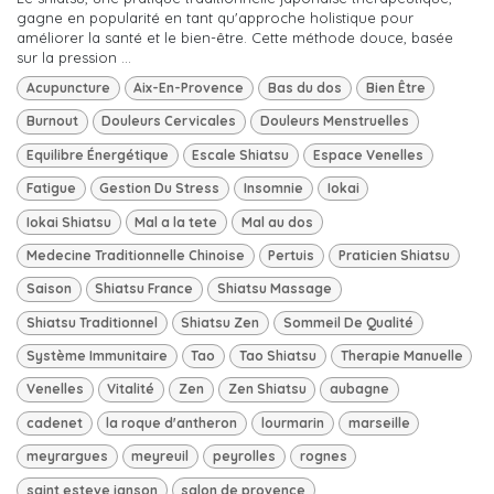
gagne en popularité en tant qu'approche holistique pour
améliorer la santé et le bien-être. Cette méthode douce, basée
sur la pression ...
Acupuncture
Aix-En-Provence
Bas du dos
Bien Être
Burnout
Douleurs Cervicales
Douleurs Menstruelles
Equilibre Énergétique
Escale Shiatsu
Espace Venelles
Fatigue
Gestion Du Stress
Insomnie
Iokai
Iokai Shiatsu
Mal a la tete
Mal au dos
Medecine Traditionnelle Chinoise
Pertuis
Praticien Shiatsu
Saison
Shiatsu France
Shiatsu Massage
Shiatsu Traditionnel
Shiatsu Zen
Sommeil De Qualité
Système Immunitaire
Tao
Tao Shiatsu
Therapie Manuelle
Venelles
Vitalité
Zen
Zen Shiatsu
aubagne
cadenet
la roque d'antheron
lourmarin
marseille
meyrargues
meyreuil
peyrolles
rognes
saint esteve janson
salon de provence