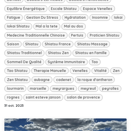
Equilibre Énergétique
Escale Shiatsu
Espace Venelles
Fatigue
Gestion Du Stress
Hydratation
Insomnie
Iokai
Iokai Shiatsu
Mal a la tete
Mal au dos
Medecine Traditionnelle Chinoise
Pertuis
Praticien Shiatsu
Saison
Shiatsu
Shiatsu France
Shiatsu Massage
Shiatsu Traditionnel
Shiatsu Zen
Shiatsu en Famille
Sommeil De Qualité
Système Immunitaire
Tao
Tao Shiatsu
Therapie Manuelle
Venelles
Vitalité
Zen
Zen Shiatsu
aubagne
cadenet
la roque d'antheron
lourmarin
marseille
meyrargues
meyreuil
peyrolles
rognes
saint esteve janson
salon de provence
31 oct. 2023