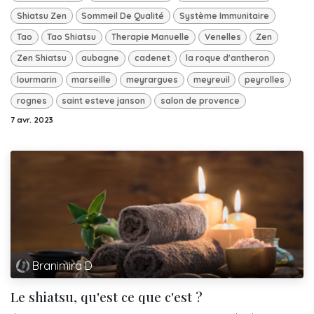
Shiatsu Zen
Sommeil De Qualité
Système Immunitaire
Tao
Tao Shiatsu
Therapie Manuelle
Venelles
Zen
Zen Shiatsu
aubagne
cadenet
la roque d'antheron
lourmarin
marseille
meyrargues
meyreuil
peyrolles
rognes
saint esteve janson
salon de provence
7 avr. 2023
Branimira D
Le shiatsu, qu'est ce que c'est ?