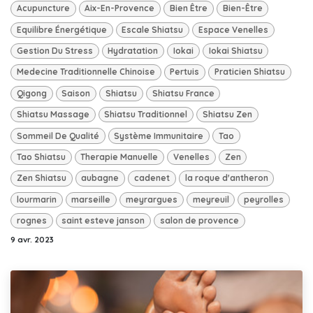
Acupuncture
Aix-En-Provence
Bien Être
Bien-Être
Equilibre Énergétique
Escale Shiatsu
Espace Venelles
Gestion Du Stress
Hydratation
Iokai
Iokai Shiatsu
Medecine Traditionnelle Chinoise
Pertuis
Praticien Shiatsu
Qigong
Saison
Shiatsu
Shiatsu France
Shiatsu Massage
Shiatsu Traditionnel
Shiatsu Zen
Sommeil De Qualité
Système Immunitaire
Tao
Tao Shiatsu
Therapie Manuelle
Venelles
Zen
Zen Shiatsu
aubagne
cadenet
la roque d'antheron
lourmarin
marseille
meyrargues
meyreuil
peyrolles
rognes
saint esteve janson
salon de provence
9 avr. 2023