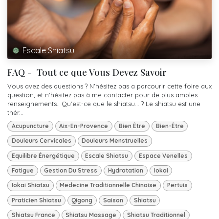
Escale Shiatsu
FAQ - Tout ce que Vous Devez Savoir
Vous avez des questions ? N'hésitez pas a parcourir cette foire aux
question, et n'hésitez pas à me contacter pour de plus amples
renseignements.. Qu'est-ce que le shiatsu... ? Le shiatsu est une
thér...
Acupuncture
Aix-En-Provence
Bien Être
Bien-Être
Douleurs Cervicales
Douleurs Menstruelles
Equilibre Énergétique
Escale Shiatsu
Espace Venelles
Fatigue
Gestion Du Stress
Hydratation
Iokai
Iokai Shiatsu
Medecine Traditionnelle Chinoise
Pertuis
Praticien Shiatsu
Qigong
Saison
Shiatsu
Shiatsu France
Shiatsu Massage
Shiatsu Traditionnel