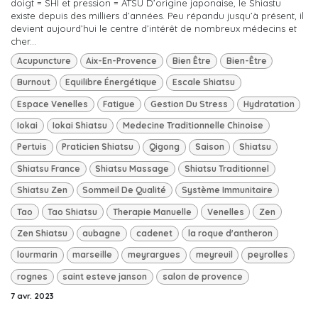
doigt = SHI et pression = ATSU D’origine japonaise, le Shiastu
existe depuis des milliers d’années. Peu répandu jusqu’à présent, il
devient aujourd’hui le centre d’intérêt de nombreux médecins et
cher...
Acupuncture
Aix-En-Provence
Bien Être
Bien-Être
Burnout
Equilibre Énergétique
Escale Shiatsu
Espace Venelles
Fatigue
Gestion Du Stress
Hydratation
Iokai
Iokai Shiatsu
Medecine Traditionnelle Chinoise
Pertuis
Praticien Shiatsu
Qigong
Saison
Shiatsu
Shiatsu France
Shiatsu Massage
Shiatsu Traditionnel
Shiatsu Zen
Sommeil De Qualité
Système Immunitaire
Tao
Tao Shiatsu
Therapie Manuelle
Venelles
Zen
Zen Shiatsu
aubagne
cadenet
la roque d'antheron
lourmarin
marseille
meyrargues
meyreuil
peyrolles
rognes
saint esteve janson
salon de provence
7 avr. 2023