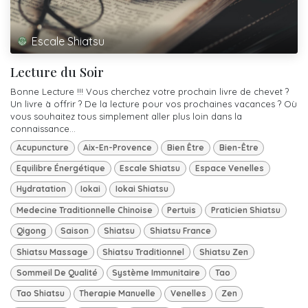
Escale Shiatsu
Lecture du Soir
Bonne Lecture !!! Vous cherchez votre prochain livre de chevet ?
Un livre à offrir ? De la lecture pour vos prochaines vacances ? Où
vous souhaitez tous simplement aller plus loin dans la
connaissance...
Acupuncture
Aix-En-Provence
Bien Être
Bien-Être
Equilibre Énergétique
Escale Shiatsu
Espace Venelles
Hydratation
Iokai
Iokai Shiatsu
Medecine Traditionnelle Chinoise
Pertuis
Praticien Shiatsu
Qigong
Saison
Shiatsu
Shiatsu France
Shiatsu Massage
Shiatsu Traditionnel
Shiatsu Zen
Sommeil De Qualité
Système Immunitaire
Tao
Tao Shiatsu
Therapie Manuelle
Venelles
Zen