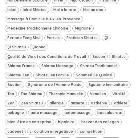
Harcelement Scolaire
Hiver
Hydratation
Insomnie
Iokai
Iokai Shiatsu
Mal a la tete
Mal au dos
Massage à Domicile à Aix-en-Provence
Medecine Traditionnelle Chinoise
Migraine
Periode Feng Shui
Pertuis
Praticien Shiatsu
Qi
Qi Shiatsu
Qigong
Qualité de Vie et des Conditions de Travail
Saison
Shiatsu
Shiatsu France
Shiatsu Massage
Shiatsu Traditionnel
Shiatsu Zen
Shiatsu en Famille
Sommeil De Qualité
Soutien
Syndrome de l'Homme Raide
Système Immunitaire
Tao
Tao Shiatsu
Therapie Manuelle
Venelles
Vitalité
Zen
Zen Shiatsu
allergie
anxiete
asthénie
athlete
aubagne
auto massage
automassage
baccalaureat
bien-être en entreprise
bipolaire
brevet des colleges
cadenet
circulation energetique
competition