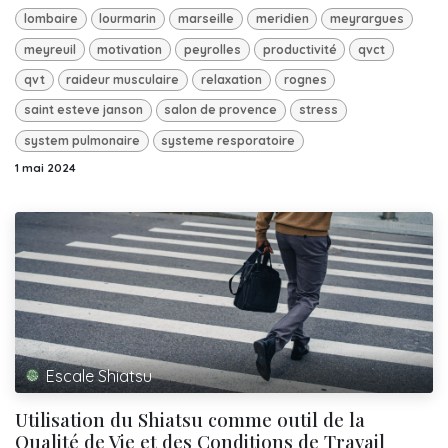
lombaire
lourmarin
marseille
meridien
meyrargues
meyreuil
motivation
peyrolles
productivité
qvct
qvt
raideur musculaire
relaxation
rognes
saint esteve janson
salon de provence
stress
system pulmonaire
systeme resporatoire
1 mai 2024
Escale Shiatsu
Utilisation du Shiatsu comme outil de la
Qualité de Vie et des Conditions de Travail