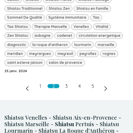
Shiatsu Traditionnel
Shiatsu Zen
Shiatsu en Famille
Sommeil De Qualité
Système Immunitaire
Tao
Tao Shiatsu
Therapie Manuelle
Venelles
Vitalité
Zen Shiatsu
aubagne
cadenet
circulation energetique
diagnostic
la roque d'antheron
lourmarin
marseille
meridien
meyrargues
meyreuil
peyrolles
rognes
saint esteve janson
salon de provence
25 janv. 2024
1
2
3
4
5
Shiatsu Venelles - Shiatsu Aix-en-Provence -
Shiatsu Marseille -
Shiatsu
Pertuis - Shiatsu
Lourmarin - Shiatsu La Roque d'Anthéron -