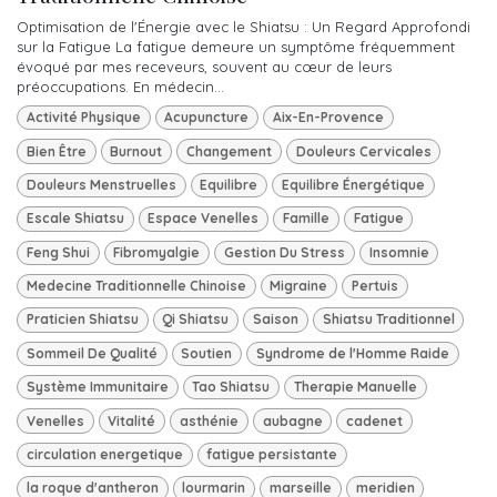
Optimisation de l'Énergie avec le Shiatsu : Un Regard Approfondi
sur la Fatigue La fatigue demeure un symptôme fréquemment
évoqué par mes receveurs, souvent au cœur de leurs
préoccupations. En médecin...
Activité Physique
Acupuncture
Aix-En-Provence
Bien Être
Burnout
Changement
Douleurs Cervicales
Douleurs Menstruelles
Equilibre
Equilibre Énergétique
Escale Shiatsu
Espace Venelles
Famille
Fatigue
Feng Shui
Fibromyalgie
Gestion Du Stress
Insomnie
Medecine Traditionnelle Chinoise
Migraine
Pertuis
Praticien Shiatsu
Qi Shiatsu
Saison
Shiatsu Traditionnel
Sommeil De Qualité
Soutien
Syndrome de l'Homme Raide
Système Immunitaire
Tao Shiatsu
Therapie Manuelle
Venelles
Vitalité
asthénie
aubagne
cadenet
circulation energetique
fatigue persistante
la roque d'antheron
lourmarin
marseille
meridien