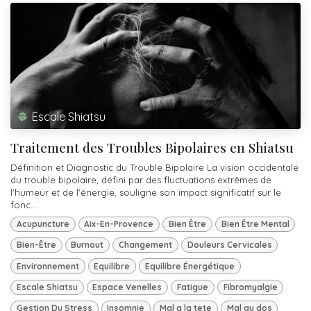
Escale Shiatsu
Traitement des Troubles Bipolaires en Shiatsu
Définition et Diagnostic du Trouble Bipolaire La vision occidentale
du trouble bipolaire, défini par des fluctuations extrêmes de
l'humeur et de l'énergie, souligne son impact significatif sur le
fonc...
Acupuncture
Aix-En-Provence
Bien Être
Bien Être Mental
Bien-Être
Burnout
Changement
Douleurs Cervicales
Environnement
Equilibre
Equilibre Énergétique
Escale Shiatsu
Espace Venelles
Fatigue
Fibromyalgie
Gestion Du Stress
Insomnie
Mal a la tete
Mal au dos