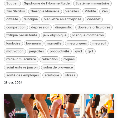
Soutien
Syndrome de l'Homme Raide
Système Immunitaire
Tao Shiatsu
Therapie Manuelle
Venelles
Vitalité
Zen
anxiete
aubagne
bien-être en entreprise
cadenet
competition
depression
diagnostic
douleurs articulaires
fatigue persistante
jeux olympique
la roque d'antheron
lombaire
lourmarin
marseille
meyrargues
meyreuil
motivation
peyrolles
productivité
qvct
qvt
raideur musculaire
relaxation
rognes
saint esteve janson
salon de provence
santé des employés
sciatique
stress
29 avr. 2024