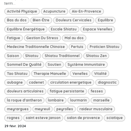
term...
Activité Physique
Acupuncture
Aix-En-Provence
Bas du dos
Bien-Être
Douleurs Cervicales
Equilibre
Equilibre Énergétique
Escale Shiatsu
Espace Venelles
Fatigue
Gestion Du Stress
Mal au dos
Medecine Traditionnelle Chinoise
Pertuis
Praticien Shiatsu
Saison
Shiatsu
Shiatsu Traditionnel
Shiatsu Zen
Sommeil De Qualité
Soutien
Système Immunitaire
Tao Shiatsu
Therapie Manuelle
Venelles
Vitalité
aubagne
cadenet
circulation energetique
diagnostic
douleurs articulaires
fatigue persistante
fesses
la roque d'antheron
lombaire
lourmarin
marseille
meyrargues
meyreuil
peyrolles
raideur musculaire
rognes
saint esteve janson
salon de provence
sciatique
29 févr. 2024