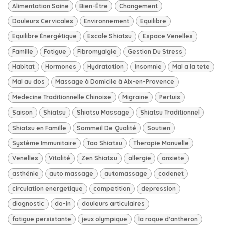
Alimentation Saine
Bien-Être
Changement
Douleurs Cervicales
Environnement
Equilibre
Equilibre Énergétique
Escale Shiatsu
Espace Venelles
Famille
Fatigue
Fibromyalgie
Gestion Du Stress
Habitat
Hormones
Hydratation
Insomnie
Mal a la tete
Mal au dos
Massage à Domicile à Aix-en-Provence
Medecine Traditionnelle Chinoise
Migraine
Pertuis
Saison
Shiatsu
Shiatsu Massage
Shiatsu Traditionnel
Shiatsu en Famille
Sommeil De Qualité
Soutien
Système Immunitaire
Tao Shiatsu
Therapie Manuelle
Venelles
Vitalité
Zen Shiatsu
allergie
anxiete
asthénie
auto massage
automassage
cadenet
circulation energetique
competition
depression
diagnostic
do-in
douleurs articulaires
fatigue persistante
jeux olympique
la roque d'antheron