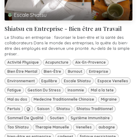
Escale Shiatsu
Shiatsu en Entreprise - Bien être au Travail
Le Shiatsu en entreprise : favoriser le bien-être et la santé des
collaborateurs Dans le monde des entreprises, la quête du bien-
être des employés est devenue une priorité. Au-delà de la simple
préser...
Activité Physique
Acupuncture
Aix-En-Provence
Bien Être Mental
Bien-Être
Burnout
Entreprise
Environnement
Equilibre
Escale Shiatsu
Espace Venelles
Fatigue
Gestion Du Stress
Insomnie
Mal a la tete
Mal au dos
Medecine Traditionnelle Chinoise
Migraine
Pertuis
Qi
Saison
Shiatsu
Shiatsu Traditionnel
Sommeil De Qualité
Soutien
Système Immunitaire
Tao Shiatsu
Therapie Manuelle
Venelles
aubagne
bien-être en entreprise
cadenet
fatigue persistante