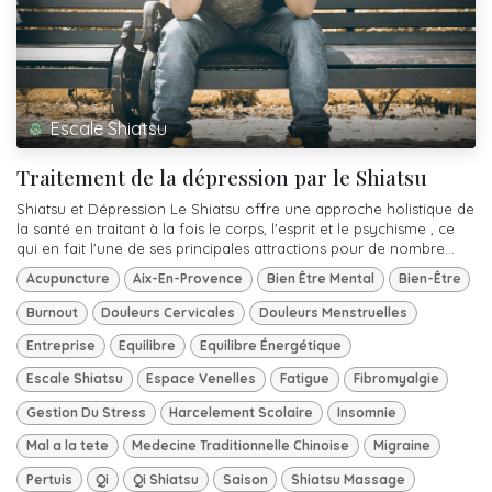
Escale Shiatsu
Traitement de la dépression par le Shiatsu
Shiatsu et Dépression Le Shiatsu offre une approche holistique de
la santé en traitant à la fois le corps, l'esprit et le psychisme , ce
qui en fait l'une de ses principales attractions pour de nombre...
Acupuncture
Aix-En-Provence
Bien Être Mental
Bien-Être
Burnout
Douleurs Cervicales
Douleurs Menstruelles
Entreprise
Equilibre
Equilibre Énergétique
Escale Shiatsu
Espace Venelles
Fatigue
Fibromyalgie
Gestion Du Stress
Harcelement Scolaire
Insomnie
Mal a la tete
Medecine Traditionnelle Chinoise
Migraine
Pertuis
Qi
Qi Shiatsu
Saison
Shiatsu Massage