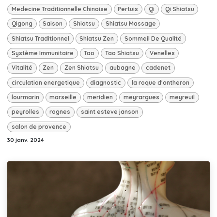
Medecine Traditionnelle Chinoise
Pertuis
Qi
Qi Shiatsu
Qigong
Saison
Shiatsu
Shiatsu Massage
Shiatsu Traditionnel
Shiatsu Zen
Sommeil De Qualité
Système Immunitaire
Tao
Tao Shiatsu
Venelles
Vitalité
Zen
Zen Shiatsu
aubagne
cadenet
circulation energetique
diagnostic
la roque d'antheron
lourmarin
marseille
meridien
meyrargues
meyreuil
peyrolles
rognes
saint esteve janson
salon de provence
30 janv. 2024