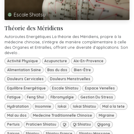
Escale Shiatsu
Théorie des Méridiens
Autoroutes Energétiques La théorie des Méridiens, propre à la
médecine chinoise, s'intègre de manière complémentaire à celle
des Organes et Entrailles, offrant une diversité d'applications. Son
dévelo...
Activité Physique
Acupuncture
Aix-En-Provence
Alimentation Saine
Bas du dos
Bien-Être
Douleurs Cervicales
Douleurs Menstruelles
Equilibre Énergétique
Escale Shiatsu
Espace Venelles
Fatigue
Feng Shui
Fibromyalgie
Gestion Du Stress
Hydratation
Insomnie
Iokai
Iokai Shiatsu
Mal a la tete
Mal au dos
Medecine Traditionnelle Chinoise
Migraine
Pertuis
Praticien Shiatsu
Qi
Qi Shiatsu
Qigong
Saison
Shiatsu
Shiatsu France
Shiatsu Massage