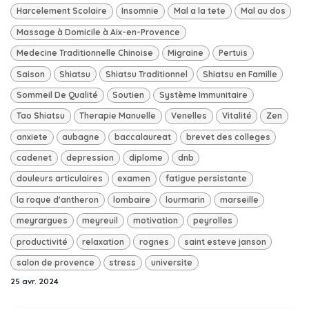
Harcelement Scolaire
Insomnie
Mal a la tete
Mal au dos
Massage à Domicile à Aix-en-Provence
Medecine Traditionnelle Chinoise
Migraine
Pertuis
Saison
Shiatsu
Shiatsu Traditionnel
Shiatsu en Famille
Sommeil De Qualité
Soutien
Système Immunitaire
Tao Shiatsu
Therapie Manuelle
Venelles
Vitalité
Zen
anxiete
aubagne
baccalaureat
brevet des colleges
cadenet
depression
diplome
dnb
douleurs articulaires
examen
fatigue persistante
la roque d'antheron
lombaire
lourmarin
marseille
meyrargues
meyreuil
motivation
peyrolles
productivité
relaxation
rognes
saint esteve janson
salon de provence
stress
universite
25 avr. 2024