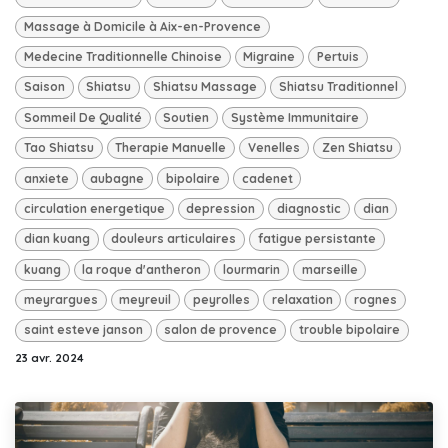
Massage à Domicile à Aix-en-Provence
Medecine Traditionnelle Chinoise
Migraine
Pertuis
Saison
Shiatsu
Shiatsu Massage
Shiatsu Traditionnel
Sommeil De Qualité
Soutien
Système Immunitaire
Tao Shiatsu
Therapie Manuelle
Venelles
Zen Shiatsu
anxiete
aubagne
bipolaire
cadenet
circulation energetique
depression
diagnostic
dian
dian kuang
douleurs articulaires
fatigue persistante
kuang
la roque d'antheron
lourmarin
marseille
meyrargues
meyreuil
peyrolles
relaxation
rognes
saint esteve janson
salon de provence
trouble bipolaire
23 avr. 2024