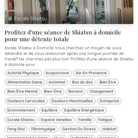
Escale Shiatsu
Profitez d'une séance de Shiatsu à domicile
pour une détente totale
Escale Shiatsu à Domicile Vous cherchez un moyen de vous
détendre et de vous ressourcer après une longue journée de
travail? Ne cherchez pas plus loin! Profitez d'une séance de Shiatsu
à domicile pour...
Activité Physique
Acupuncture
Aix-En-Provence
Alimentation Saine
Automne
Bas du dos
Bien Être
Bien Être Mental
Bien-Être
Burnout
Changement
Douleurs Cervicales
Douleurs Menstruelles
Entreprise
Environnement
Equilibre
Equilibre Énergétique
Escale Shiatsu
Espace Venelles
Famille
Fatigue
Feng Shui
Fibromyalgie
Gestion Du Stress
Habitat