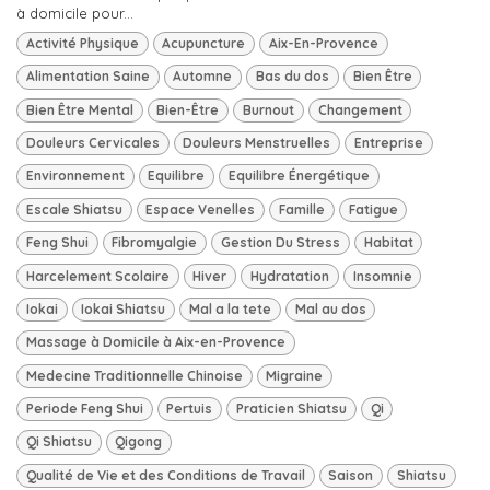
à domicile pour...
Activité Physique
Acupuncture
Aix-En-Provence
Alimentation Saine
Automne
Bas du dos
Bien Être
Bien Être Mental
Bien-Être
Burnout
Changement
Douleurs Cervicales
Douleurs Menstruelles
Entreprise
Environnement
Equilibre
Equilibre Énergétique
Escale Shiatsu
Espace Venelles
Famille
Fatigue
Feng Shui
Fibromyalgie
Gestion Du Stress
Habitat
Harcelement Scolaire
Hiver
Hydratation
Insomnie
Iokai
Iokai Shiatsu
Mal a la tete
Mal au dos
Massage à Domicile à Aix-en-Provence
Medecine Traditionnelle Chinoise
Migraine
Periode Feng Shui
Pertuis
Praticien Shiatsu
Qi
Qi Shiatsu
Qigong
Qualité de Vie et des Conditions de Travail
Saison
Shiatsu