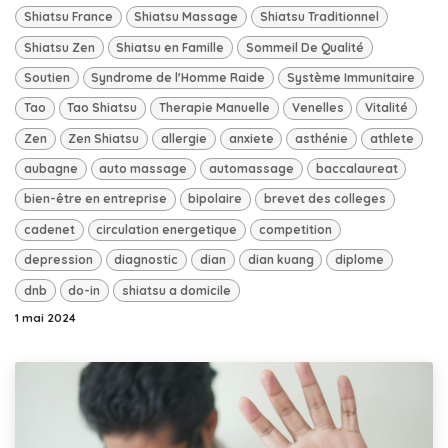
Shiatsu France
Shiatsu Massage
Shiatsu Traditionnel
Shiatsu Zen
Shiatsu en Famille
Sommeil De Qualité
Soutien
Syndrome de l'Homme Raide
Système Immunitaire
Tao
Tao Shiatsu
Therapie Manuelle
Venelles
Vitalité
Zen
Zen Shiatsu
allergie
anxiete
asthénie
athlete
aubagne
auto massage
automassage
baccalaureat
bien-être en entreprise
bipolaire
brevet des colleges
cadenet
circulation energetique
competition
depression
diagnostic
dian
dian kuang
diplome
dnb
do-in
shiatsu a domicile
1 mai 2024