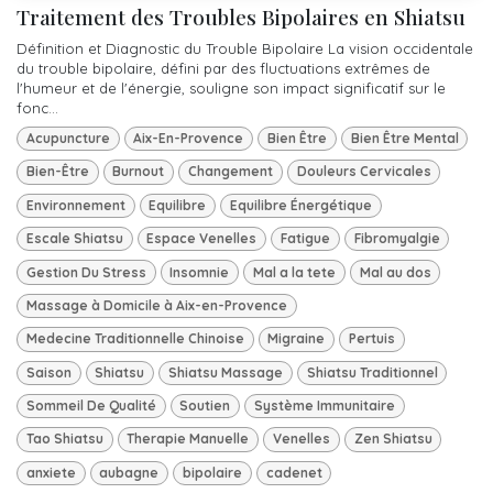
Traitement des Troubles Bipolaires en Shiatsu
Définition et Diagnostic du Trouble Bipolaire La vision occidentale
du trouble bipolaire, défini par des fluctuations extrêmes de
l'humeur et de l'énergie, souligne son impact significatif sur le
fonc...
Acupuncture
Aix-En-Provence
Bien Être
Bien Être Mental
Bien-Être
Burnout
Changement
Douleurs Cervicales
Environnement
Equilibre
Equilibre Énergétique
Escale Shiatsu
Espace Venelles
Fatigue
Fibromyalgie
Gestion Du Stress
Insomnie
Mal a la tete
Mal au dos
Massage à Domicile à Aix-en-Provence
Medecine Traditionnelle Chinoise
Migraine
Pertuis
Saison
Shiatsu
Shiatsu Massage
Shiatsu Traditionnel
Sommeil De Qualité
Soutien
Système Immunitaire
Tao Shiatsu
Therapie Manuelle
Venelles
Zen Shiatsu
anxiete
aubagne
bipolaire
cadenet