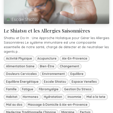
Escale Shiatsu
Le Shiatsu et les Allergies Saisonnières
Shiatsu et Do-In : Une Approche Holistique pour Gérer les Allergies
Saisonnières Le système immunitaire est une composante
essentielle de notre santé, chargé de détecter et de neutraliser les
agents p...
Activité Physique
Acupuncture
Aix-En-Provence
Alimentation Saine
Bien-Être
Changement
Douleurs Cervicales
Environnement
Equilibre
Equilibre Énergétique
Escale Shiatsu
Espace Venelles
Famille
Fatigue
Fibromyalgie
Gestion Du Stress
Habitat
Hormones
Hydratation
Insomnie
Mal a la tete
Mal au dos
Massage à Domicile à Aix-en-Provence
Medecine Traditionnelle Chinoise
Migraine
Pertuis