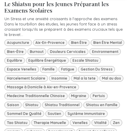
Le Shiatsu pour les Jeunes Préparant les
Examens Scolaires
Un Stress et une anxiété croissants à l'approche des examens
Dans le tourbillon des études, les jeunes font face à un stress
croissant lorsqu'ils se préparent à des examens cruciaux tels que
le brevet...
Acupuncture
Aix-En-Provence
Bien Être
Bien Être Mental
Bien-Être
Burnout
Douleurs Cervicales
Environnement
Equilibre
Equilibre Énergétique
Escale Shiatsu
Espace Venelles
Famille
Fatigue
Gestion Du Stress
Harcelement Scolaire
Insomnie
Mal a la tete
Mal au dos
Massage à Domicile à Aix-en-Provence
Medecine Traditionnelle Chinoise
Migraine
Pertuis
Saison
Shiatsu
Shiatsu Traditionnel
Shiatsu en Famille
Sommeil De Qualité
Soutien
Système Immunitaire
Tao Shiatsu
Therapie Manuelle
Venelles
Vitalité
Zen