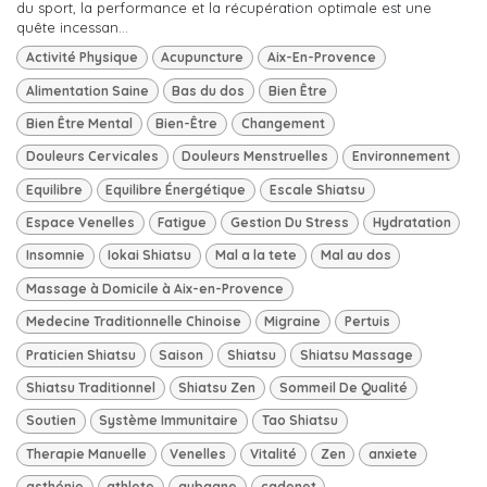
du sport, la performance et la récupération optimale est une
quête incessan...
Activité Physique
Acupuncture
Aix-En-Provence
Alimentation Saine
Bas du dos
Bien Être
Bien Être Mental
Bien-Être
Changement
Douleurs Cervicales
Douleurs Menstruelles
Environnement
Equilibre
Equilibre Énergétique
Escale Shiatsu
Espace Venelles
Fatigue
Gestion Du Stress
Hydratation
Insomnie
Iokai Shiatsu
Mal a la tete
Mal au dos
Massage à Domicile à Aix-en-Provence
Medecine Traditionnelle Chinoise
Migraine
Pertuis
Praticien Shiatsu
Saison
Shiatsu
Shiatsu Massage
Shiatsu Traditionnel
Shiatsu Zen
Sommeil De Qualité
Soutien
Système Immunitaire
Tao Shiatsu
Therapie Manuelle
Venelles
Vitalité
Zen
anxiete
asthénie
athlete
aubagne
cadenet