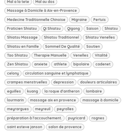
Mal a la tete
Mal au dos
Massage à Domicile à Aix-en-Provence
Medecine Traditionnelle Chinoise
Migraine
Pertuis
Praticien Shiatsu
Qi Shiatsu
Qigong
Saison
Shiatsu
Shiatsu Massage
Shiatsu Traditionnel
Shiatsu Venelles
Shiatsu en Famille
Sommeil De Qualité
Soutien
Tao Shiatsu
Therapie Manuelle
Venelles
Vitalité
Zen Shiatsu
anxiete
athlete
bipolaire
cadenet
celony
circulation sanguine et lymphatique
crampes menstruelles
depression
douleurs articulaires
eguilles
kuang
la roque d'antheron
lombaire
lourmarin
massage aix en provence
massage à domicile
meyrargues
meyreuil
peyrolles
préparation à l'accouchement.
puyricard
rognes
saint esteve janson
salon de provence