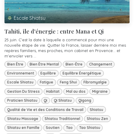
Escale Shiatsu
Tahiti, île d’énergie : entre Mana et Qi
25 juin. C’est la date à laquelle a commencé pour moi une
nouvelle étape de vie. Quitter la France, laisser derrière moi mes
repères familiers, mes proches, mon cabinet en Provence… et
m’envoler vers ...
Bien Être
Bien Être Mental
Bien-Être
Changement
Environnement
Equilibre
Equilibre Énergétique
Escale Shiatsu
Fatigue
Feng Shui
Fibromyalgie
Gestion Du Stress
Habitat
Mal au dos
Migraine
Praticien Shiatsu
Qi
Qi Shiatsu
Qigong
Qualité de Vie et des Conditions de Travail
Shiatsu
Shiatsu Massage
Shiatsu Traditionnel
Shiatsu Zen
Shiatsu en Famille
Soutien
Tao
Tao Shiatsu