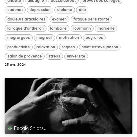
anxiete
aubagne
baccalaureat
brevet des colleges
cadenet
depression
diplome
dnb
douleurs articulaires
examen
fatigue persistante
la roque d'antheron
lombaire
lourmarin
marseille
meyrargues
meyreuil
motivation
peyrolles
productivité
relaxation
rognes
saint esteve janson
salon de provence
stress
universite
25 avr. 2024
Escale Shiatsu