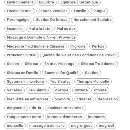
Environnement
Equilibre
Equilibre Énergétique
Escale Shiatsu
Espace Venelles
Famille
Fatigue
Fibromyalgie
Gestion Du Stress
Harcelement Scolaire
Insomnie
Mal a la tete
Mal au dos
Massage à Domicile à Aix-en-Provence
Medecine Traditionnelle Chinoise
Migraine
Pertuis
Praticien Shiatsu
Qualité de Vie et des Conditions de Travail
Saison
Shiatsu
Shiatsu Massage
Shiatsu Traditionnel
Shiatsu en Famille
Sommeil De Qualité
Soutien
Système Immunitaire
Tao Shiatsu
Therapie Manuelle
Venelles
Zen Shiatsu
allergie
anxiete
athlete
bien-être en entreprise
bipolaire
cadenet
depression
diagnostic
do-in
douleurs articulaires
fatigue persistante
la roque d'antheron
lourmarin
marseille
massage à domicile
meyrargues
meyreuil