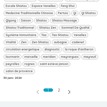
Escale Shiatsu
Espace Venelles
Feng Shui
Medecine Traditionnelle Chinoise
Pertuis
Qi
Qi Shiatsu
Qigong
Saison
Shiatsu
Shiatsu Massage
Shiatsu Traditionnel
Shiatsu Zen
Sommeil De Qualité
Système Immunitaire
Tao
Tao Shiatsu
Venelles
Vitalité
Zen
Zen Shiatsu
aubagne
cadenet
circulation energetique
diagnostic
la roque d'antheron
lourmarin
marseille
meridien
meyrargues
meyreuil
peyrolles
rognes
saint esteve janson
salon de provence
30 janv. 2024
1
2