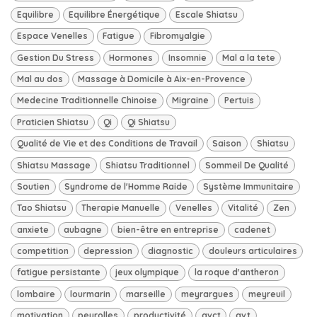
Equilibre
Equilibre Énergétique
Escale Shiatsu
Espace Venelles
Fatigue
Fibromyalgie
Gestion Du Stress
Hormones
Insomnie
Mal a la tete
Mal au dos
Massage à Domicile à Aix-en-Provence
Medecine Traditionnelle Chinoise
Migraine
Pertuis
Praticien Shiatsu
Qi
Qi Shiatsu
Qualité de Vie et des Conditions de Travail
Saison
Shiatsu
Shiatsu Massage
Shiatsu Traditionnel
Sommeil De Qualité
Soutien
Syndrome de l'Homme Raide
Système Immunitaire
Tao Shiatsu
Therapie Manuelle
Venelles
Vitalité
Zen
anxiete
aubagne
bien-être en entreprise
cadenet
competition
depression
diagnostic
douleurs articulaires
fatigue persistante
jeux olympique
la roque d'antheron
lombaire
lourmarin
marseille
meyrargues
meyreuil
motivation
peyrolles
productivité
qvct
qvt