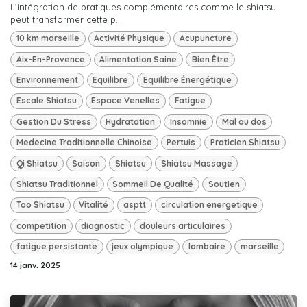
L’intégration de pratiques complémentaires comme le shiatsu
peut transformer cette p...
10 km marseille
Activité Physique
Acupuncture
Aix-En-Provence
Alimentation Saine
Bien Être
Environnement
Equilibre
Equilibre Énergétique
Escale Shiatsu
Espace Venelles
Fatigue
Gestion Du Stress
Hydratation
Insomnie
Mal au dos
Medecine Traditionnelle Chinoise
Pertuis
Praticien Shiatsu
Qi Shiatsu
Saison
Shiatsu
Shiatsu Massage
Shiatsu Traditionnel
Sommeil De Qualité
Soutien
Tao Shiatsu
Vitalité
asptt
circulation energetique
competition
diagnostic
douleurs articulaires
fatigue persistante
jeux olympique
lombaire
marseille
14 janv. 2025