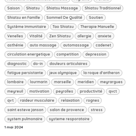
Saison
Shiatsu
Shiatsu Massage
Shiatsu Traditionnel
Shiatsu en Famille
Sommeil De Qualité
Soutien
Système Immunitaire
Tao Shiatsu
Therapie Manuelle
Venelles
Vitalité
Zen Shiatsu
allergie
anxiete
asthénie
auto massage
automassage
cadenet
circulation energetique
competition
depression
diagnostic
do-in
douleurs articulaires
fatigue persistante
jeux olympique
la roque d'antheron
lombaire
lourmarin
marseille
meridien
meyrargues
meyreuil
motivation
peyrolles
productivité
qvct
qvt
raideur musculaire
relaxation
rognes
saint esteve janson
salon de provence
stress
system pulmonaire
systeme resporatoire
1 mai 2024