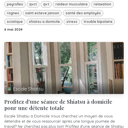
peyrolles
qvct
qvt
raideur musculaire
relaxation
rognes
saint esteve janson
santé des employés
sciatique
shiatsu a domicile
stress
trouble bipolaire
6 mai 2024
Escale Shiatsu
Profitez d'une séance de Shiatsu à domicile
pour une détente totale
Escale Shiatsu à Domicile Vous cherchez un moyen de vous
détendre et de vous ressourcer après une longue journée de
travail? Ne cherchez pas plus loin! Profitez d'une séance de Shiatsu