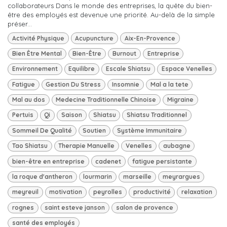
collaborateurs Dans le monde des entreprises, la quête du bien-
être des employés est devenue une priorité. Au-delà de la simple
préser...
Activité Physique
Acupuncture
Aix-En-Provence
Bien Être Mental
Bien-Être
Burnout
Entreprise
Environnement
Equilibre
Escale Shiatsu
Espace Venelles
Fatigue
Gestion Du Stress
Insomnie
Mal a la tete
Mal au dos
Medecine Traditionnelle Chinoise
Migraine
Pertuis
Qi
Saison
Shiatsu
Shiatsu Traditionnel
Sommeil De Qualité
Soutien
Système Immunitaire
Tao Shiatsu
Therapie Manuelle
Venelles
aubagne
bien-être en entreprise
cadenet
fatigue persistante
la roque d'antheron
lourmarin
marseille
meyrargues
meyreuil
motivation
peyrolles
productivité
relaxation
rognes
saint esteve janson
salon de provence
santé des employés