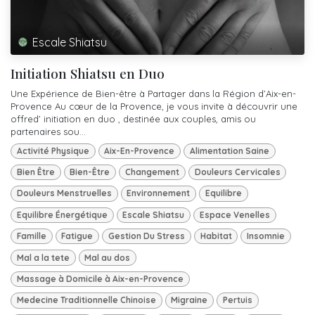
Escale Shiatsu
Initiation Shiatsu en Duo
Une Expérience de Bien-être à Partager dans la Région d’Aix-en-
Provence Au cœur de la Provence, je vous invite à découvrir une
offred’ initiation en duo , destinée aux couples, amis ou
partenaires sou...
Activité Physique
Aix-En-Provence
Alimentation Saine
Bien Être
Bien-Être
Changement
Douleurs Cervicales
Douleurs Menstruelles
Environnement
Equilibre
Equilibre Énergétique
Escale Shiatsu
Espace Venelles
Famille
Fatigue
Gestion Du Stress
Habitat
Insomnie
Mal a la tete
Mal au dos
Massage à Domicile à Aix-en-Provence
Medecine Traditionnelle Chinoise
Migraine
Pertuis