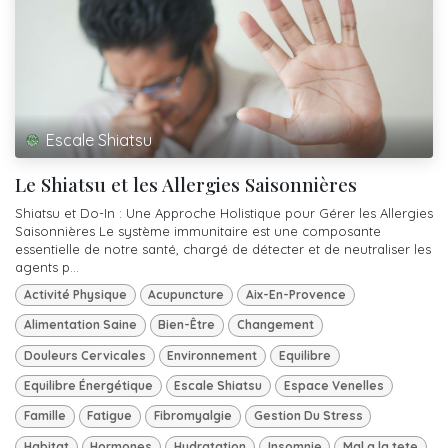
Escale Shiatsu
Le Shiatsu et les Allergies Saisonnières
Shiatsu et Do-In : Une Approche Holistique pour Gérer les Allergies
Saisonnières Le système immunitaire est une composante
essentielle de notre santé, chargé de détecter et de neutraliser les
agents p...
Activité Physique
Acupuncture
Aix-En-Provence
Alimentation Saine
Bien-Être
Changement
Douleurs Cervicales
Environnement
Equilibre
Equilibre Énergétique
Escale Shiatsu
Espace Venelles
Famille
Fatigue
Fibromyalgie
Gestion Du Stress
Habitat
Hormones
Hydratation
Insomnie
Mal a la tete