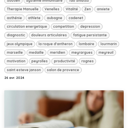
Soutien
Système Immunitaire
Tao Shiatsu
Therapie Manuelle
Venelles
Vitalité
Zen
anxiete
asthénie
athlete
aubagne
cadenet
circulation energetique
competition
depression
diagnostic
douleurs articulaires
fatigue persistante
jeux olympique
la roque d'antheron
lombaire
lourmarin
marseille
medaille
meridien
meyrargues
meyreuil
motivation
peyrolles
productivité
rognes
saint esteve janson
salon de provence
26 avr. 2024