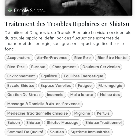
Escale Shiatsu
Traitement des Troubles Bipolaires en Shiatsu
Définition et Diagnostic du Trouble Bipolaire La vision occidentale
du trouble bipolaire, défini par des fluctuations extrêmes de
l'humeur et de l'énergie, souligne son impact significatif sur le
fonc...
Acupuncture
Aix-En-Provence
Bien Être
Bien Être Mental
Bien-Être
Burnout
Changement
Douleurs Cervicales
Environnement
Equilibre
Equilibre Énergétique
Escale Shiatsu
Espace Venelles
Fatigue
Fibromyalgie
Gestion Du Stress
Insomnie
Mal a la tete
Mal au dos
Massage à Domicile à Aix-en-Provence
Medecine Traditionnelle Chinoise
Migraine
Pertuis
Saison
Shiatsu
Shiatsu Massage
Shiatsu Traditionnel
Sommeil De Qualité
Soutien
Système Immunitaire