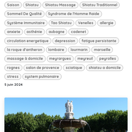
Saison
Shiatsu
Shiatsu Massage
Shiatsu Traditionnel
Sommeil De Qualité
Syndrome de l'Homme Raide
Système Immunitaire
Tao Shiatsu
Venelles
allergie
anxiete
asthénie
aubagne
cadenet
circulation energetique
depression
fatigue persistante
la roque d'antheron
lombaire
lourmarin
marseille
massage à domicile
meyrargues
meyreuil
peyrolles
rognes
salon de provence
sciatique
shiatsu a domicile
stress
system pulmonaire
5 juin 2024