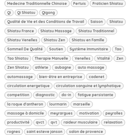
Medecine Traditionnelle Chinoise
Pertuis
Praticien Shiatsu
Qi
Qi Shiatsu
Qigong
Qualité de Vie et des Conditions de Travail
Saison
Shiatsu
Shiatsu France
Shiatsu Massage
Shiatsu Traditionnel
Shiatsu Venelles
Shiatsu Zen
Shiatsu en Famille
Sommeil De Qualité
Soutien
Système Immunitaire
Tao
Tao Shiatsu
Therapie Manuelle
Venelles
Vitalité
Zen
Zen Shiatsu
athlete
aubagne
auto massage
automassage
bien-être en entreprise
cadenet
circulation energetique
circulation sanguine et lymphatique
competition
diagnostic
do-in
fatigue persistante
la roque d'antheron
lourmarin
marseille
massage à domicile
meyrargues
motivation
peyrolles
productivité
qvct
qvt
raideur musculaire
relaxation
rognes
saint esteve janson
salon de provence