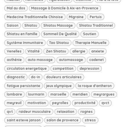
Mal au dos
Massage à Domicile à Aix-en-Provence
Medecine Traditionnelle Chinoise
Migraine
Pertuis
Saison
Shiatsu
Shiatsu Massage
Shiatsu Traditionnel
Shiatsu en Famille
Sommeil De Qualité
Soutien
Système Immunitaire
Tao Shiatsu
Therapie Manuelle
Venelles
Vitalité
Zen Shiatsu
allergie
anxiete
asthénie
auto massage
automassage
cadenet
circulation energetique
competition
depression
diagnostic
do-in
douleurs articulaires
fatigue persistante
jeux olympique
la roque d'antheron
lombaire
lourmarin
marseille
meridien
meyrargues
meyreuil
motivation
peyrolles
productivité
qvct
qvt
raideur musculaire
relaxation
rognes
saint esteve janson
salon de provence
stress