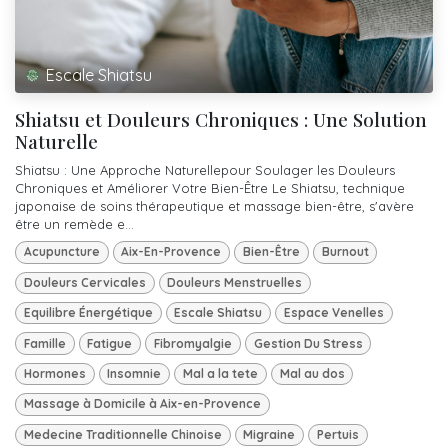
Escale Shiatsu
Shiatsu et Douleurs Chroniques : Une Solution
Naturelle
Shiatsu : Une Approche Naturellepour Soulager les Douleurs
Chroniques et Améliorer Votre Bien-Être Le Shiatsu, technique
japonaise de soins thérapeutique et massage bien-être, s'avère
être un remède e...
Acupuncture
Aix-En-Provence
Bien-Être
Burnout
Douleurs Cervicales
Douleurs Menstruelles
Equilibre Énergétique
Escale Shiatsu
Espace Venelles
Famille
Fatigue
Fibromyalgie
Gestion Du Stress
Hormones
Insomnie
Mal a la tete
Mal au dos
Massage à Domicile à Aix-en-Provence
Medecine Traditionnelle Chinoise
Migraine
Pertuis