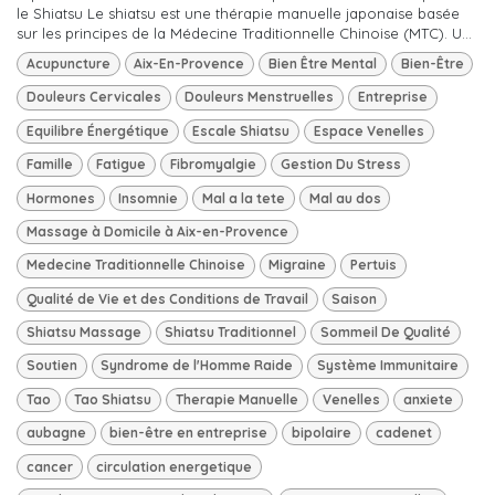
le Shiatsu Le shiatsu est une thérapie manuelle japonaise basée
sur les principes de la Médecine Traditionnelle Chinoise (MTC). U...
Acupuncture
Aix-En-Provence
Bien Être Mental
Bien-Être
Douleurs Cervicales
Douleurs Menstruelles
Entreprise
Equilibre Énergétique
Escale Shiatsu
Espace Venelles
Famille
Fatigue
Fibromyalgie
Gestion Du Stress
Hormones
Insomnie
Mal a la tete
Mal au dos
Massage à Domicile à Aix-en-Provence
Medecine Traditionnelle Chinoise
Migraine
Pertuis
Qualité de Vie et des Conditions de Travail
Saison
Shiatsu Massage
Shiatsu Traditionnel
Sommeil De Qualité
Soutien
Syndrome de l'Homme Raide
Système Immunitaire
Tao
Tao Shiatsu
Therapie Manuelle
Venelles
anxiete
aubagne
bien-être en entreprise
bipolaire
cadenet
cancer
circulation energetique