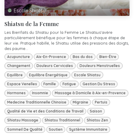
Escale Shiatsu
Shiatsu de la Femme
Les Bienfaits du Shiatsu pour la Femme Le Shiatsus'avère
particulièrement bénéfique pour les femmes à chaque étape de
leur vie. Pratiqué habillé, le Shiatsu utilise des pressions des doigts,
des paume...
Acupuncture
Aix-En-Provence
Bas du dos
Bien-Être
Changement
Douleurs Cervicales
Douleurs Menstruelles
Equilibre
Equilibre Énergétique
Escale Shiatsu
Espace Venelles
Famille
Fatigue
Gestion Du Stress
Hormones
Insomnie
Massage à Domicile à Aix-en-Provence
Medecine Traditionnelle Chinoise
Migraine
Pertuis
Qualité de Vie et des Conditions de Travail
Saison
Shiatsu Massage
Shiatsu Traditionnel
Shiatsu Zen
Sommeil De Qualité
Soutien
Système Immunitaire