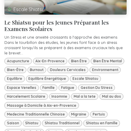
Escale Shiatsu
Le Shiatsu pour les Jeunes Préparant les
Examens Scolaires
Un Stress et une anxiété croissants à l'approche des examens
Dans le tourbillon des études, les jeunes font face à un stress
croissant lorsqu'ils se préparent à des examens cruciaux tels que
le brevet...
Acupuncture
Aix-En-Provence
Bien Être
Bien Être Mental
Bien-Être
Burnout
Douleurs Cervicales
Environnement
Equilibre
Equilibre Énergétique
Escale Shiatsu
Espace Venelles
Famille
Fatigue
Gestion Du Stress
Harcelement Scolaire
Insomnie
Mal a la tete
Mal au dos
Massage à Domicile à Aix-en-Provence
Medecine Traditionnelle Chinoise
Migraine
Pertuis
Saison
Shiatsu
Shiatsu Traditionnel
Shiatsu en Famille