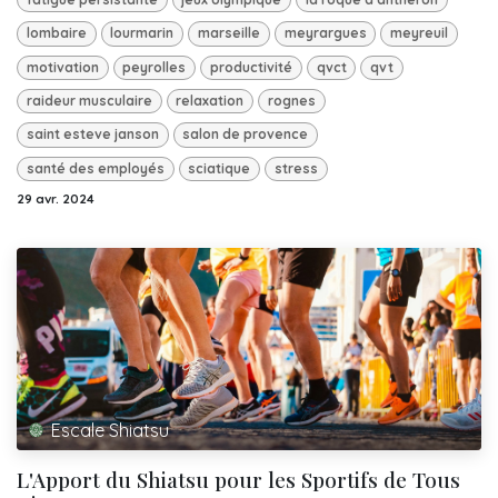
lombaire
lourmarin
marseille
meyrargues
meyreuil
motivation
peyrolles
productivité
qvct
qvt
raideur musculaire
relaxation
rognes
saint esteve janson
salon de provence
santé des employés
sciatique
stress
29 avr. 2024
Escale Shiatsu
L'Apport du Shiatsu pour les Sportifs de Tous