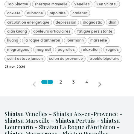
Tao Shiatsu
Therapie Manuelle
Venelles
Zen Shiatsu
anxiete
aubagne
bipolaire
cadenet
circulation energetique
depression
diagnostic
dian
dian kuang
douleurs articulaires
fatigue persistante
kuang
la roque d'antheron
lourmarin
marseille
meyrargues
meyreuil
peyrolles
relaxation
rognes
saint esteve janson
salon de provence
trouble bipolaire
23 avr. 2024
1
2
3
4
Shiatsu Venelles - Shiatsu Aix-en-Provence -
Shiatsu Marseille -
Shiatsu
Pertuis - Shiatsu
Lourmarin - Shiatsu La Roque d'Anthéron -
Shiatsu Meyrargues - Shiatsu Peyrolles -