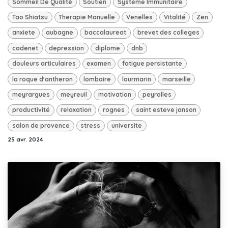
Sommeil De Qualité
Soutien
Système Immunitaire
Tao Shiatsu
Therapie Manuelle
Venelles
Vitalité
Zen
anxiete
aubagne
baccalaureat
brevet des colleges
cadenet
depression
diplome
dnb
douleurs articulaires
examen
fatigue persistante
la roque d'antheron
lombaire
lourmarin
marseille
meyrargues
meyreuil
motivation
peyrolles
productivité
relaxation
rognes
saint esteve janson
salon de provence
stress
universite
25 avr. 2024