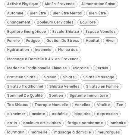
Activité Physique
Aix-En-Provence
Alimentation Saine
Automne
Bien Être
Bien Être Mental
Bien-Être
Changement
Douleurs Cervicales
Equilibre
Equilibre Énergétique
Escale Shiatsu
Espace Venelles
Famille
Fatigue
Gestion Du Stress
Habitat
Hiver
Hydratation
Insomnie
Mal au dos
Massage à Domicile à Aix-en-Provence
Medecine Traditionnelle Chinoise
Migraine
Pertuis
Praticien Shiatsu
Saison
Shiatsu
Shiatsu Massage
Shiatsu Traditionnel
Shiatsu Venelles
Shiatsu en Famille
Sommeil De Qualité
Soutien
Système Immunitaire
Tao Shiatsu
Therapie Manuelle
Venelles
Vitalité
Zen
alzheimer
anxiete
asthénie
bipolaire
depression
do-in
douleurs articulaires
fatigue persistante
lombaire
lourmarin
marseille
massage à domicile
meyrargues