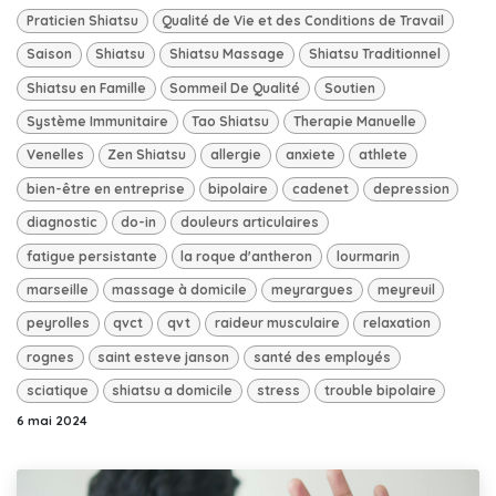
Praticien Shiatsu
Qualité de Vie et des Conditions de Travail
Saison
Shiatsu
Shiatsu Massage
Shiatsu Traditionnel
Shiatsu en Famille
Sommeil De Qualité
Soutien
Système Immunitaire
Tao Shiatsu
Therapie Manuelle
Venelles
Zen Shiatsu
allergie
anxiete
athlete
bien-être en entreprise
bipolaire
cadenet
depression
diagnostic
do-in
douleurs articulaires
fatigue persistante
la roque d'antheron
lourmarin
marseille
massage à domicile
meyrargues
meyreuil
peyrolles
qvct
qvt
raideur musculaire
relaxation
rognes
saint esteve janson
santé des employés
sciatique
shiatsu a domicile
stress
trouble bipolaire
6 mai 2024