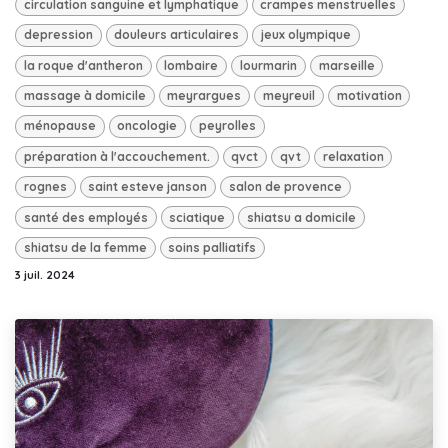
circulation sanguine et lymphatique
crampes menstruelles
depression
douleurs articulaires
jeux olympique
la roque d'antheron
lombaire
lourmarin
marseille
massage à domicile
meyrargues
meyreuil
motivation
ménopause
oncologie
peyrolles
préparation à l'accouchement.
qvct
qvt
relaxation
rognes
saint esteve janson
salon de provence
santé des employés
sciatique
shiatsu a domicile
shiatsu de la femme
soins palliatifs
3 juil. 2024