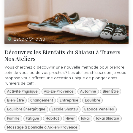
Escale Shiatsu
Découvrez les Bienfaits du Shiatsu à Travers
Nos Ateliers
Vous cherchez à découvrir une nouvelle méthode pour prendre
soin de vous ou de vos proches ? Les ateliers shiatsu que je vous
propose vous offrent une occasion unique de plonger dans
l’univers de cett...
Activité Physique
Aix-En-Provence
Automne
Bien Être
Bien-Être
Changement
Entreprise
Equilibre
Equilibre Énergétique
Escale Shiatsu
Espace Venelles
Famille
Fatigue
Habitat
Hiver
Iokai
Iokai Shiatsu
Massage à Domicile à Aix-en-Provence