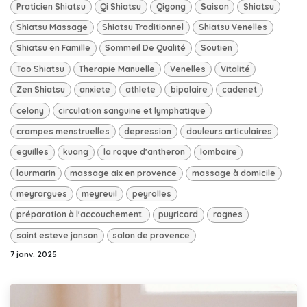
Praticien Shiatsu
Qi Shiatsu
Qigong
Saison
Shiatsu
Shiatsu Massage
Shiatsu Traditionnel
Shiatsu Venelles
Shiatsu en Famille
Sommeil De Qualité
Soutien
Tao Shiatsu
Therapie Manuelle
Venelles
Vitalité
Zen Shiatsu
anxiete
athlete
bipolaire
cadenet
celony
circulation sanguine et lymphatique
crampes menstruelles
depression
douleurs articulaires
eguilles
kuang
la roque d'antheron
lombaire
lourmarin
massage aix en provence
massage à domicile
meyrargues
meyreuil
peyrolles
préparation à l'accouchement.
puyricard
rognes
saint esteve janson
salon de provence
7 janv. 2025