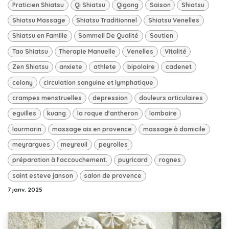
Praticien Shiatsu
Qi Shiatsu
Qigong
Saison
Shiatsu
Shiatsu Massage
Shiatsu Traditionnel
Shiatsu Venelles
Shiatsu en Famille
Sommeil De Qualité
Soutien
Tao Shiatsu
Therapie Manuelle
Venelles
Vitalité
Zen Shiatsu
anxiete
athlete
bipolaire
cadenet
celony
circulation sanguine et lymphatique
crampes menstruelles
depression
douleurs articulaires
eguilles
kuang
la roque d'antheron
lombaire
lourmarin
massage aix en provence
massage à domicile
meyrargues
meyreuil
peyrolles
préparation à l'accouchement.
puyricard
rognes
saint esteve janson
salon de provence
7 janv. 2025