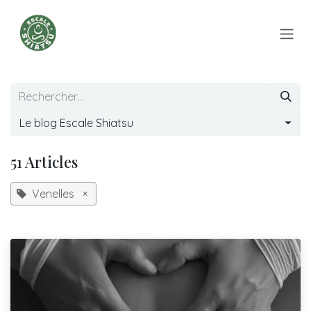
Se rendre au contenu
Le blog Escale Shiatsu
51 Articles
Venelles
×