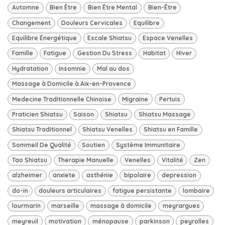
Automne
Bien Être
Bien Être Mental
Bien-Être
Changement
Douleurs Cervicales
Equilibre
Equilibre Énergétique
Escale Shiatsu
Espace Venelles
Famille
Fatigue
Gestion Du Stress
Habitat
Hiver
Hydratation
Insomnie
Mal au dos
Massage à Domicile à Aix-en-Provence
Medecine Traditionnelle Chinoise
Migraine
Pertuis
Praticien Shiatsu
Saison
Shiatsu
Shiatsu Massage
Shiatsu Traditionnel
Shiatsu Venelles
Shiatsu en Famille
Sommeil De Qualité
Soutien
Système Immunitaire
Tao Shiatsu
Therapie Manuelle
Venelles
Vitalité
Zen
alzheimer
anxiete
asthénie
bipolaire
depression
do-in
douleurs articulaires
fatigue persistante
lombaire
lourmarin
marseille
massage à domicile
meyrargues
meyreuil
motivation
ménopause
parkinson
peyrolles