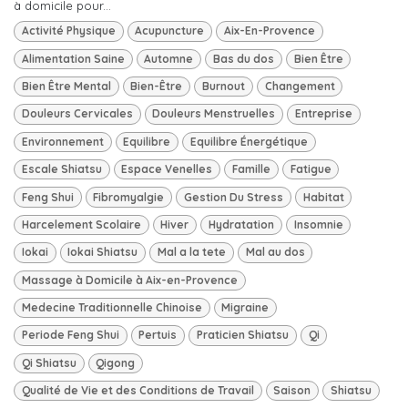
à domicile pour...
Activité Physique
Acupuncture
Aix-En-Provence
Alimentation Saine
Automne
Bas du dos
Bien Être
Bien Être Mental
Bien-Être
Burnout
Changement
Douleurs Cervicales
Douleurs Menstruelles
Entreprise
Environnement
Equilibre
Equilibre Énergétique
Escale Shiatsu
Espace Venelles
Famille
Fatigue
Feng Shui
Fibromyalgie
Gestion Du Stress
Habitat
Harcelement Scolaire
Hiver
Hydratation
Insomnie
Iokai
Iokai Shiatsu
Mal a la tete
Mal au dos
Massage à Domicile à Aix-en-Provence
Medecine Traditionnelle Chinoise
Migraine
Periode Feng Shui
Pertuis
Praticien Shiatsu
Qi
Qi Shiatsu
Qigong
Qualité de Vie et des Conditions de Travail
Saison
Shiatsu