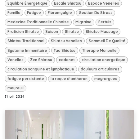
Equilibre Énergétique
Escale Shiatsu
Espace Venelles
Famille
Fatigue
Fibromyalgie
Gestion Du Stress
Medecine Traditionnelle Chinoise
Migraine
Pertuis
Praticien Shiatsu
Saison
Shiatsu
Shiatsu Massage
Shiatsu Traditionnel
Shiatsu Venelles
Sommeil De Qualité
Système Immunitaire
Tao Shiatsu
Therapie Manuelle
Venelles
Zen Shiatsu
cadenet
circulation energetique
circulation sanguine et lymphatique
douleurs articulaires
fatigue persistante
la roque d'antheron
meyrargues
meyreuil
31 juil. 2024