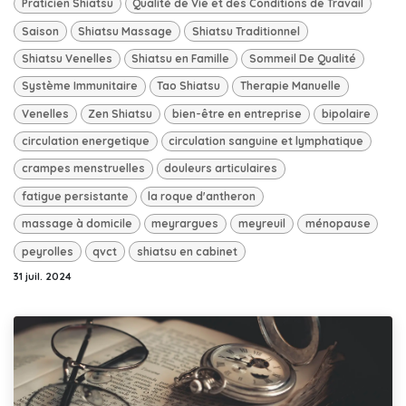
Praticien Shiatsu
Qualité de Vie et des Conditions de Travail
Saison
Shiatsu Massage
Shiatsu Traditionnel
Shiatsu Venelles
Shiatsu en Famille
Sommeil De Qualité
Système Immunitaire
Tao Shiatsu
Therapie Manuelle
Venelles
Zen Shiatsu
bien-être en entreprise
bipolaire
circulation energetique
circulation sanguine et lymphatique
crampes menstruelles
douleurs articulaires
fatigue persistante
la roque d'antheron
massage à domicile
meyrargues
meyreuil
ménopause
peyrolles
qvct
shiatsu en cabinet
31 juil. 2024