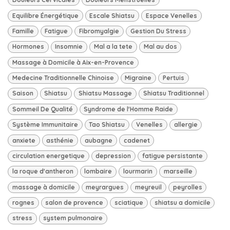
Equilibre Énergétique
Escale Shiatsu
Espace Venelles
Famille
Fatigue
Fibromyalgie
Gestion Du Stress
Hormones
Insomnie
Mal a la tete
Mal au dos
Massage à Domicile à Aix-en-Provence
Medecine Traditionnelle Chinoise
Migraine
Pertuis
Saison
Shiatsu
Shiatsu Massage
Shiatsu Traditionnel
Sommeil De Qualité
Syndrome de l'Homme Raide
Système Immunitaire
Tao Shiatsu
Venelles
allergie
anxiete
asthénie
aubagne
cadenet
circulation energetique
depression
fatigue persistante
la roque d'antheron
lombaire
lourmarin
marseille
massage à domicile
meyrargues
meyreuil
peyrolles
rognes
salon de provence
sciatique
shiatsu a domicile
stress
system pulmonaire