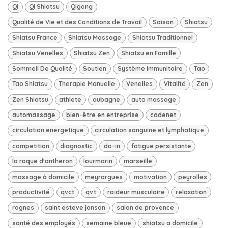
Qi
Qi Shiatsu
Qigong
Qualité de Vie et des Conditions de Travail
Saison
Shiatsu
Shiatsu France
Shiatsu Massage
Shiatsu Traditionnel
Shiatsu Venelles
Shiatsu Zen
Shiatsu en Famille
Sommeil De Qualité
Soutien
Système Immunitaire
Tao
Tao Shiatsu
Therapie Manuelle
Venelles
Vitalité
Zen
Zen Shiatsu
athlete
aubagne
auto massage
automassage
bien-être en entreprise
cadenet
circulation energetique
circulation sanguine et lymphatique
competition
diagnostic
do-in
fatigue persistante
la roque d'antheron
lourmarin
marseille
massage à domicile
meyrargues
motivation
peyrolles
productivité
qvct
qvt
raideur musculaire
relaxation
rognes
saint esteve janson
salon de provence
santé des employés
semaine bleue
shiatsu a domicile