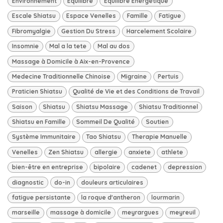
Environnement
Equilibre
Equilibre Énergétique
Escale Shiatsu
Espace Venelles
Famille
Fatigue
Fibromyalgie
Gestion Du Stress
Harcelement Scolaire
Insomnie
Mal a la tete
Mal au dos
Massage à Domicile à Aix-en-Provence
Medecine Traditionnelle Chinoise
Migraine
Pertuis
Praticien Shiatsu
Qualité de Vie et des Conditions de Travail
Saison
Shiatsu
Shiatsu Massage
Shiatsu Traditionnel
Shiatsu en Famille
Sommeil De Qualité
Soutien
Système Immunitaire
Tao Shiatsu
Therapie Manuelle
Venelles
Zen Shiatsu
allergie
anxiete
athlete
bien-être en entreprise
bipolaire
cadenet
depression
diagnostic
do-in
douleurs articulaires
fatigue persistante
la roque d'antheron
lourmarin
marseille
massage à domicile
meyrargues
meyreuil