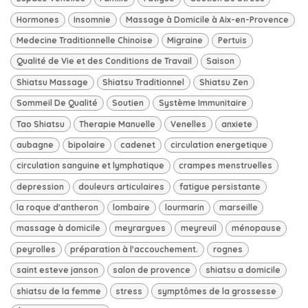
Hormones
Insomnie
Massage à Domicile à Aix-en-Provence
Medecine Traditionnelle Chinoise
Migraine
Pertuis
Qualité de Vie et des Conditions de Travail
Saison
Shiatsu Massage
Shiatsu Traditionnel
Shiatsu Zen
Sommeil De Qualité
Soutien
Système Immunitaire
Tao Shiatsu
Therapie Manuelle
Venelles
anxiete
aubagne
bipolaire
cadenet
circulation energetique
circulation sanguine et lymphatique
crampes menstruelles
depression
douleurs articulaires
fatigue persistante
la roque d'antheron
lombaire
lourmarin
marseille
massage à domicile
meyrargues
meyreuil
ménopause
peyrolles
préparation à l'accouchement.
rognes
saint esteve janson
salon de provence
shiatsu a domicile
shiatsu de la femme
stress
symptômes de la grossesse