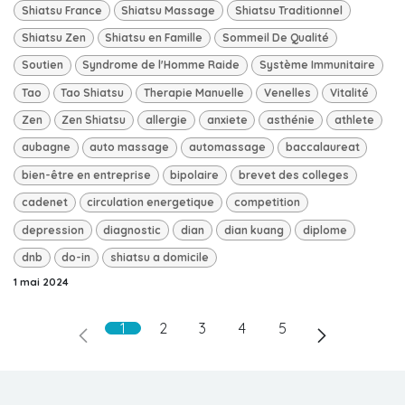
Shiatsu France
Shiatsu Massage
Shiatsu Traditionnel
Shiatsu Zen
Shiatsu en Famille
Sommeil De Qualité
Soutien
Syndrome de l'Homme Raide
Système Immunitaire
Tao
Tao Shiatsu
Therapie Manuelle
Venelles
Vitalité
Zen
Zen Shiatsu
allergie
anxiete
asthénie
athlete
aubagne
auto massage
automassage
baccalaureat
bien-être en entreprise
bipolaire
brevet des colleges
cadenet
circulation energetique
competition
depression
diagnostic
dian
dian kuang
diplome
dnb
do-in
shiatsu a domicile
1 mai 2024
1
2
3
4
5