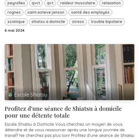
peyrolles
qvct
qvt
raideur musculaire
relaxation
rognes
saint esteve janson
santé des employés
sciatique
shiatsu a domicile
stress
trouble bipolaire
6 mai 2024
Escale Shiatsu
Profitez d'une séance de Shiatsu à domicile
pour une détente totale
Escale Shiatsu à Domicile Vous cherchez un moyen de vous
détendre et de vous ressourcer après une longue journée de
travail? Ne cherchez pas plus loin! Profitez d'une séance de Shiatsu