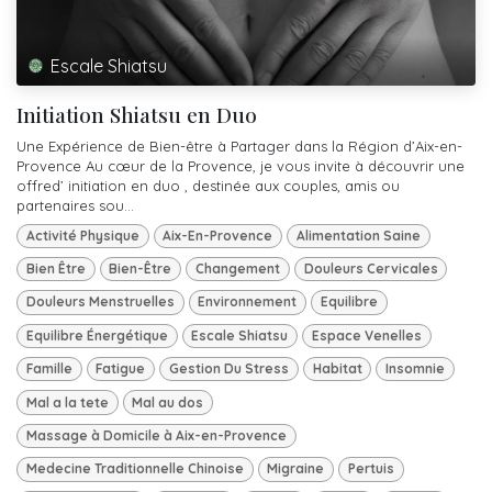
Escale Shiatsu
Initiation Shiatsu en Duo
Une Expérience de Bien-être à Partager dans la Région d’Aix-en-
Provence Au cœur de la Provence, je vous invite à découvrir une
offred’ initiation en duo , destinée aux couples, amis ou
partenaires sou...
Activité Physique
Aix-En-Provence
Alimentation Saine
Bien Être
Bien-Être
Changement
Douleurs Cervicales
Douleurs Menstruelles
Environnement
Equilibre
Equilibre Énergétique
Escale Shiatsu
Espace Venelles
Famille
Fatigue
Gestion Du Stress
Habitat
Insomnie
Mal a la tete
Mal au dos
Massage à Domicile à Aix-en-Provence
Medecine Traditionnelle Chinoise
Migraine
Pertuis