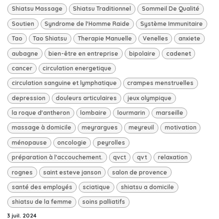
Shiatsu Massage
Shiatsu Traditionnel
Sommeil De Qualité
Soutien
Syndrome de l'Homme Raide
Système Immunitaire
Tao
Tao Shiatsu
Therapie Manuelle
Venelles
anxiete
aubagne
bien-être en entreprise
bipolaire
cadenet
cancer
circulation energetique
circulation sanguine et lymphatique
crampes menstruelles
depression
douleurs articulaires
jeux olympique
la roque d'antheron
lombaire
lourmarin
marseille
massage à domicile
meyrargues
meyreuil
motivation
ménopause
oncologie
peyrolles
préparation à l'accouchement.
qvct
qvt
relaxation
rognes
saint esteve janson
salon de provence
santé des employés
sciatique
shiatsu a domicile
shiatsu de la femme
soins palliatifs
3 juil. 2024