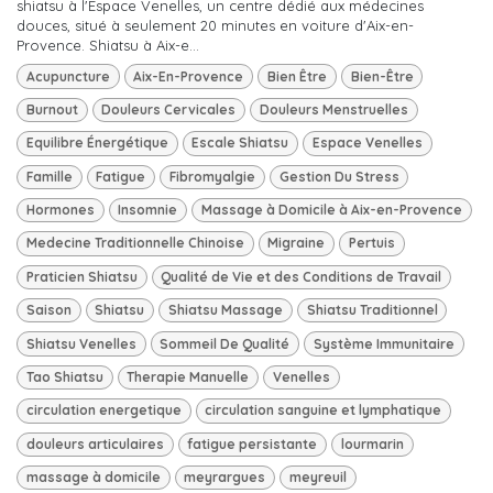
shiatsu à l'Espace Venelles, un centre dédié aux médecines
douces, situé à seulement 20 minutes en voiture d'Aix-en-
Provence. Shiatsu à Aix-e...
Acupuncture
Aix-En-Provence
Bien Être
Bien-Être
Burnout
Douleurs Cervicales
Douleurs Menstruelles
Equilibre Énergétique
Escale Shiatsu
Espace Venelles
Famille
Fatigue
Fibromyalgie
Gestion Du Stress
Hormones
Insomnie
Massage à Domicile à Aix-en-Provence
Medecine Traditionnelle Chinoise
Migraine
Pertuis
Praticien Shiatsu
Qualité de Vie et des Conditions de Travail
Saison
Shiatsu
Shiatsu Massage
Shiatsu Traditionnel
Shiatsu Venelles
Sommeil De Qualité
Système Immunitaire
Tao Shiatsu
Therapie Manuelle
Venelles
circulation energetique
circulation sanguine et lymphatique
douleurs articulaires
fatigue persistante
lourmarin
massage à domicile
meyrargues
meyreuil