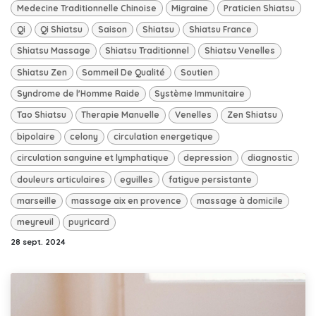
Medecine Traditionnelle Chinoise
Migraine
Praticien Shiatsu
Qi
Qi Shiatsu
Saison
Shiatsu
Shiatsu France
Shiatsu Massage
Shiatsu Traditionnel
Shiatsu Venelles
Shiatsu Zen
Sommeil De Qualité
Soutien
Syndrome de l'Homme Raide
Système Immunitaire
Tao Shiatsu
Therapie Manuelle
Venelles
Zen Shiatsu
bipolaire
celony
circulation energetique
circulation sanguine et lymphatique
depression
diagnostic
douleurs articulaires
eguilles
fatigue persistante
marseille
massage aix en provence
massage à domicile
meyreuil
puyricard
28 sept. 2024