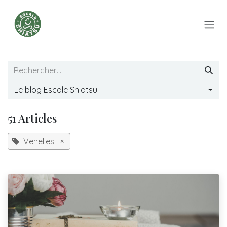
Se rendre au contenu
Le blog Escale Shiatsu
51 Articles
Venelles
×