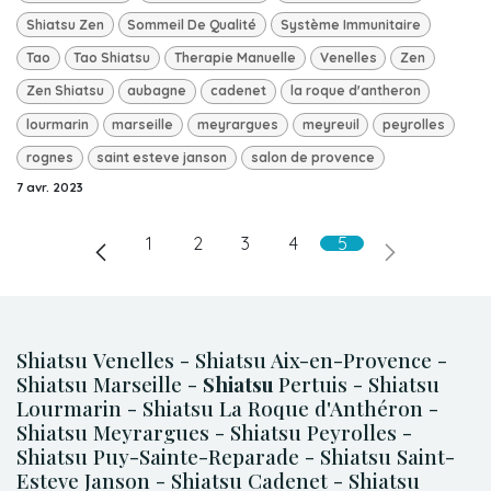
Shiatsu Zen
Sommeil De Qualité
Système Immunitaire
Tao
Tao Shiatsu
Therapie Manuelle
Venelles
Zen
Zen Shiatsu
aubagne
cadenet
la roque d'antheron
lourmarin
marseille
meyrargues
meyreuil
peyrolles
rognes
saint esteve janson
salon de provence
7 avr. 2023
1
2
3
4
5
Shiatsu Venelles - Shiatsu Aix-en-Provence -
Shiatsu Marseille -
Shiatsu
Pertuis - Shiatsu
Lourmarin - Shiatsu La Roque d'Anthéron -
Shiatsu Meyrargues - Shiatsu Peyrolles -
Shiatsu Puy-Sainte-Reparade - Shiatsu Saint-
Esteve Janson - Shiatsu Cadenet - Shiatsu