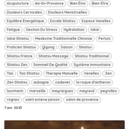
Acupuncture
Aix-En-Provence
Bien Être
Bien-Être
Douleurs Cervicales
Douleurs Menstruelles
Equilibre Énergétique
Escale Shiatsu
Espace Venelles
Fatigue
Gestion Du Stress
Hydratation
Iokai
Iokai Shiatsu
Medecine Traditionnelle Chinoise
Pertuis
Praticien Shiatsu
Qigong
Saison
Shiatsu
Shiatsu France
Shiatsu Massage
Shiatsu Traditionnel
Shiatsu Zen
Sommeil De Qualité
Système Immunitaire
Tao
Tao Shiatsu
Therapie Manuelle
Venelles
Zen
Zen Shiatsu
aubagne
cadenet
la roque d'antheron
lourmarin
marseille
meyrargues
meyreuil
peyrolles
rognes
saint esteve janson
salon de provence
7 avr. 2023