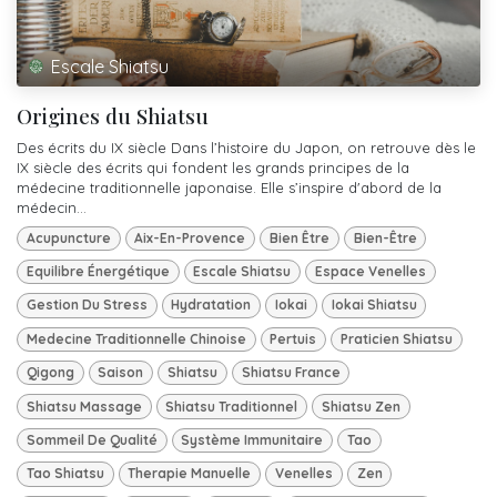
Escale Shiatsu
Origines du Shiatsu
Des écrits du IX siècle Dans l’histoire du Japon, on retrouve dès le
IX siècle des écrits qui fondent les grands principes de la
médecine traditionnelle japonaise. Elle s’inspire d'abord de la
médecin...
Acupuncture
Aix-En-Provence
Bien Être
Bien-Être
Equilibre Énergétique
Escale Shiatsu
Espace Venelles
Gestion Du Stress
Hydratation
Iokai
Iokai Shiatsu
Medecine Traditionnelle Chinoise
Pertuis
Praticien Shiatsu
Qigong
Saison
Shiatsu
Shiatsu France
Shiatsu Massage
Shiatsu Traditionnel
Shiatsu Zen
Sommeil De Qualité
Système Immunitaire
Tao
Tao Shiatsu
Therapie Manuelle
Venelles
Zen