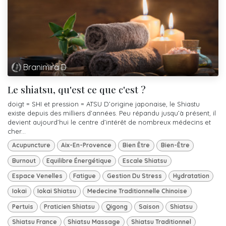
Branimira D
Le shiatsu, qu'est ce que c'est ?
doigt = SHI et pression = ATSU D’origine japonaise, le Shiastu
existe depuis des milliers d’années. Peu répandu jusqu’à présent, il
devient aujourd’hui le centre d’intérêt de nombreux médecins et
cher...
Acupuncture
Aix-En-Provence
Bien Être
Bien-Être
Burnout
Equilibre Énergétique
Escale Shiatsu
Espace Venelles
Fatigue
Gestion Du Stress
Hydratation
Iokai
Iokai Shiatsu
Medecine Traditionnelle Chinoise
Pertuis
Praticien Shiatsu
Qigong
Saison
Shiatsu
Shiatsu France
Shiatsu Massage
Shiatsu Traditionnel