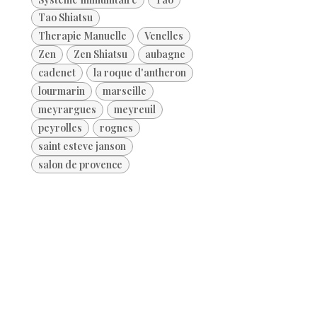
Tao Shiatsu
Therapie Manuelle
Venelles
Zen
Zen Shiatsu
aubagne
cadenet
la roque d'antheron
lourmarin
marseille
meyrargues
meyreuil
peyrolles
rognes
saint esteve janson
salon de provence