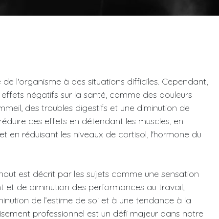
u
 de l'organisme à des situations difficiles. Cependant,
 effets négatifs sur la santé, comme des douleurs
eil, des troubles digestifs et une diminution de
 réduire ces effets en détendant les muscles, en
et en réduisant les niveaux de cortisol, l'hormone du
nout est décrit par les sujets comme une sensation
 et de diminution des performances au travail,
inution de l’estime de soi et à une tendance à la
uisement professionnel est un défi majeur dans notre