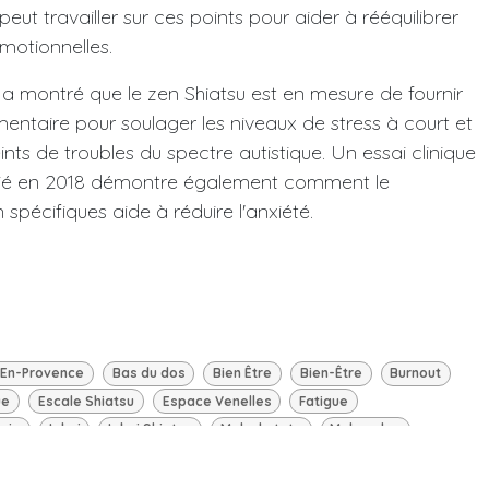
 peut travailler sur ces points pour aider à rééquilibrer
émotionnelles.
a montré que le zen Shiatsu est en mesure de fournir
ntaire pour soulager les niveaux de stress à court et
nts de troubles du spectre autistique. Un essai clinique
lié en 2018 démontre également comment le
spécifiques aide à réduire l'anxiété.
-En-Provence
Bas du dos
Bien Être
Bien-Être
Burnout
ue
Escale Shiatsu
Espace Venelles
Fatigue
nie
Iokai
Iokai Shiatsu
Mal a la tete
Mal au dos
Praticien Shiatsu
Qigong
Saison
Shiatsu
atsu Traditionnel
Shiatsu Zen
Shiatsu en Famille