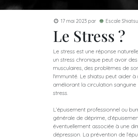
17 mai 2023
par
Escale Shiats
Le Stress ?
Le stress est une réponse naturelle
un stress chronique peut avoir des
musculaires, des problèmes de somm
l'immunité. Le shiatsu peut aider à
améliorant la circulation sanguine 
stress.
L’épuisement professionnel ou bur
générale de déprime, d’épuisement
éventuellement associée à une dim
dépression. La prévention de l’ép