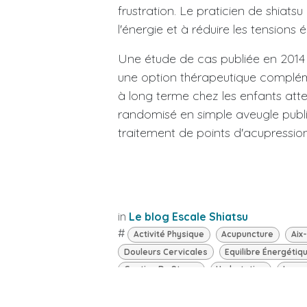
frustration. Le praticien de shiatsu
l'énergie et à réduire les tensions 
Une étude de cas publiée en 2014 
une option thérapeutique compléme
à long terme chez les enfants attei
randomisé en simple aveugle pub
traitement de points d'acupression 
in
Le blog Escale Shiatsu
#
Activité Physique
Acupuncture
Aix
Douleurs Cervicales
Equilibre Énergétiq
Gestion Du Stress
Hydratation
Insom
Medecine Traditionnelle Chinoise
Pertuis
Shiatsu France
Shiatsu Massage
Shi