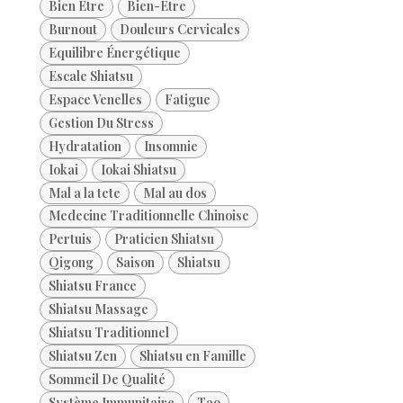
Bien Être
Bien-Être
Burnout
Douleurs Cervicales
Equilibre Énergétique
Escale Shiatsu
Espace Venelles
Fatigue
Gestion Du Stress
Hydratation
Insomnie
Iokai
Iokai Shiatsu
Mal a la tete
Mal au dos
Medecine Traditionnelle Chinoise
Pertuis
Praticien Shiatsu
Qigong
Saison
Shiatsu
Shiatsu France
Shiatsu Massage
Shiatsu Traditionnel
Shiatsu Zen
Shiatsu en Famille
Sommeil De Qualité
Système Immunitaire
Tao